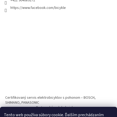
+421 904089272
https://www.facebook.com/bicykle
Certifikovaný servis elektrobicyklov s pohonom – BOSCH,
SHIMANO, PANASONIC
Partnerský web hokejshop.eu
Tento web používa súbory cookie. Ďalším prechádzaním