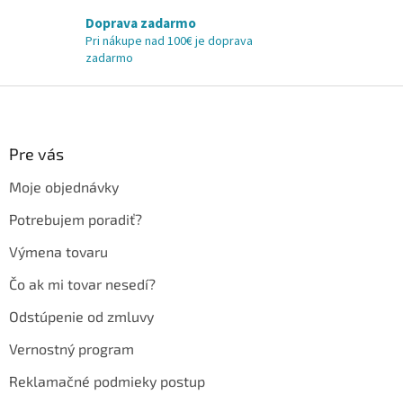
Doprava zadarmo
Pri nákupe nad 100€ je doprava
zadarmo
Z
á
p
ä
Pre vás
t
Moje objednávky
i
e
Potrebujem poradiť?
Výmena tovaru
Čo ak mi tovar nesedí?
Odstúpenie od zmluvy
Vernostný program
Reklamačné podmieky postup