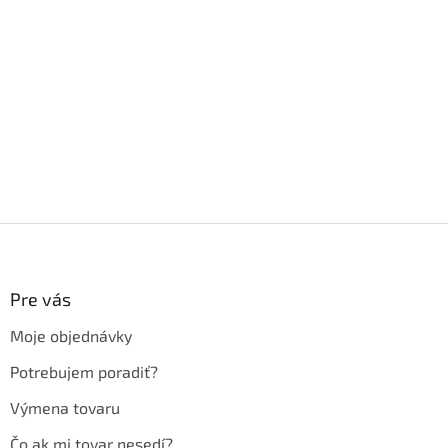
Z
á
p
ä
Pre vás
t
Moje objednávky
i
e
Potrebujem poradiť?
Výmena tovaru
Čo ak mi tovar nesedí?