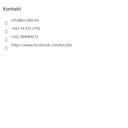
Kontakt
info
@
bicykle.eu
+421 54 472 2742
+421 904089272
https://www.facebook.com/bicykle