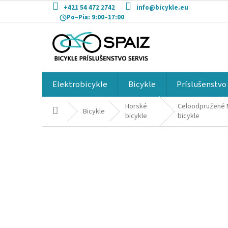
Prejsť
+421 54 472 2742
info@bicykle.eu
na
Po–Pia:
9:00–17:00
obsah
Elektrobicykle
Bicykle
Príslušenstvo
Horské
Celoodpružené
Domov
Bicykle
bicykle
bicykle