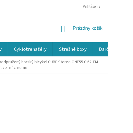
Prihlásenie
NÁKUPNÝ
Prázdny košík
KOŠÍK
v
Cyklotrenažéry
Strešné boxy
Darčekové kup
oodpružený horský bicykel CUBE Stereo ONE55 C:62 TM
olive´n´chrome