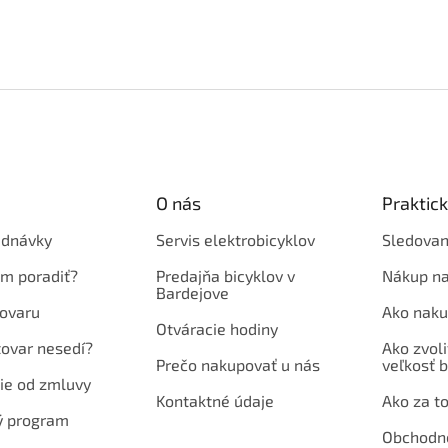
O nás
Praktic
ednávky
Servis elektrobicyklov
Sledovan
em poradiť?
Predajňa bicyklov v
Nákup na
Bardejove
ovaru
Ako naku
Otváracie hodiny
tovar nesedí?
Ako zvoli
Prečo nakupovať u nás
veľkosť b
ie od zmluvy
Kontaktné údaje
Ako za to
ý program
Obchodn