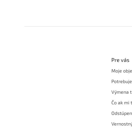
Z
á
p
ä
t
Pre vás
i
e
Moje obj
Potrebuj
Výmena t
Čo ak mi 
Odstúpen
Vernostn