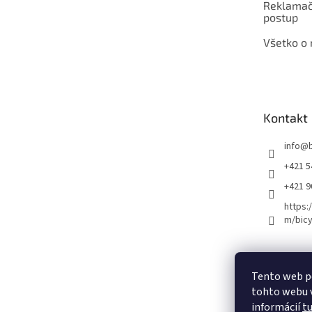
Reklamač
postup
Všetko o
Kontakt
info
@
+421 5
+421 
https:
m/bicy
Certifikovaný se
Tento web p
tohto webu v
informácií
t