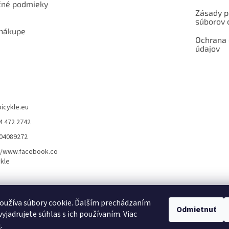
né podmieky
Zásady p
súborov 
 nákupe
Ochrana
údajov
bicykle.eu
4 472 2742
904089272
//www.facebook.co
kle
rvis elektrobicyklov s pohonom – BOSCH, SHIMANO, PANASONIC
Partnerský
oužíva súbory cookie. Ďalším prechádzaním
Odmietnuť
yjadrujete súhlas s ich používaním. Viac
u
.