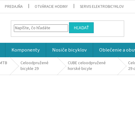
PREDAJŇA
OTVÁRACIE HODINY
SERVIS ELEKTROBICYKLOV
HĽADAŤ
Komponenty
Nosiče bicyklov
Oblečenie a obu
 MTB
Celoodpružené
CUBE celoodpružené
Cel
bicykle 29
horské bicyle
29 