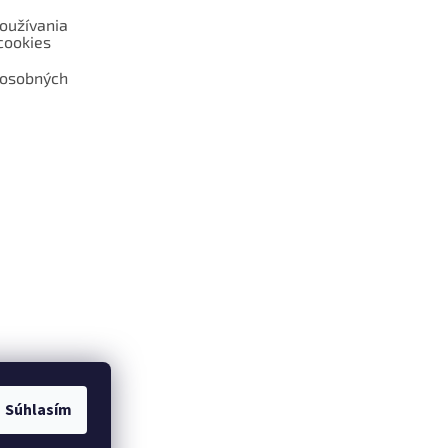
oužívania
cookies
 osobných
 web hokejshop.eu
Súhlasím