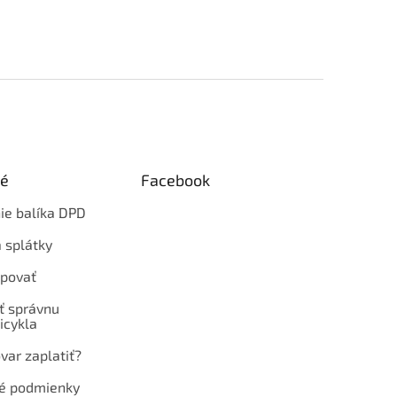
ké
Facebook
ie balíka DPD
 splátky
povať
ť správnu
icykla
var zaplatiť?
é podmienky