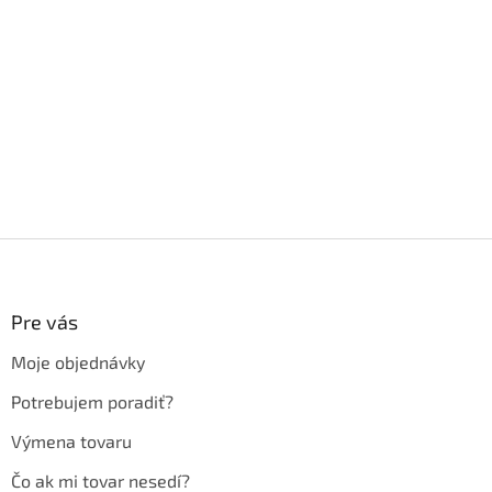
Z
á
p
ä
Pre vás
t
Moje objednávky
i
e
Potrebujem poradiť?
Výmena tovaru
Čo ak mi tovar nesedí?