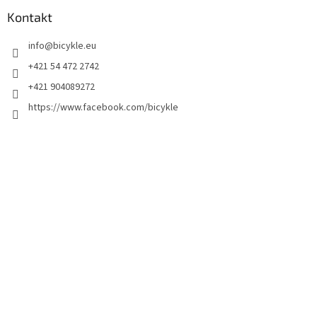
Kontakt
info
@
bicykle.eu
+421 54 472 2742
+421 904089272
https://www.facebook.com/bicykle