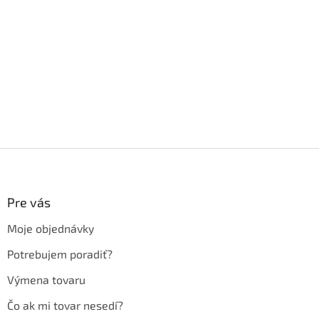
Z
á
p
ä
Pre vás
t
Moje objednávky
i
e
Potrebujem poradiť?
Výmena tovaru
Čo ak mi tovar nesedí?