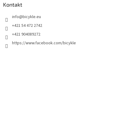
Kontakt
info
@
bicykle.eu
+421 54 472 2742
+421 904089272
https://www.facebook.com/bicykle