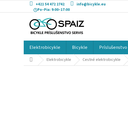
Prejsť
+421 54 472 2742
info@bicykle.eu
na
Po–Pia:
9:00–17:00
obsah
Elektrobicykle
Bicykle
Príslušenstvo
Domov
Elektrobicykle
Cestné elektrobicykle