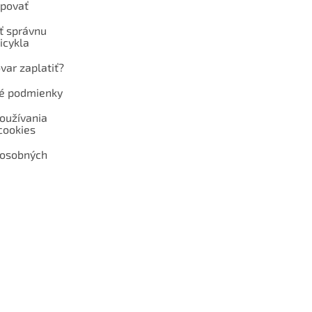
povať
ť správnu
icykla
var zaplatiť?
é podmienky
oužívania
cookies
 osobných