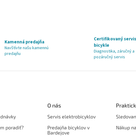
Certifikovaný servis
Kamenná predajňa
bicykle
Navštívte našu kamennú
Diagnostika, záručný a
predajňu
pozáručný servis
O nás
Praktic
ednávky
Servis elektrobicyklov
Sledovan
em poradiť?
Predajňa bicyklov v
Nákup na
Bardejove