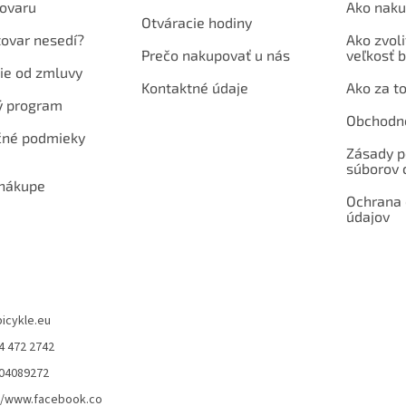
ovaru
Ako naku
Otváracie hodiny
tovar nesedí?
Ako zvoli
Prečo nakupovať u nás
veľkosť b
ie od zmluvy
Kontaktné údaje
Ako za to
ý program
Obchodn
né podmieky
Zásady p
súborov 
 nákupe
Ochrana
údajov
bicykle.eu
4 472 2742
904089272
//www.facebook.co