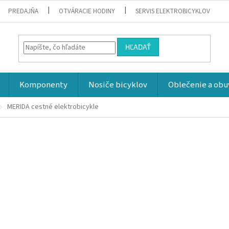
PREDAJŇA
OTVÁRACIE HODINY
SERVIS ELEKTROBICYKLOV
HĽADAŤ
Komponenty
Nosiče bicyklov
Oblečenie a obu
MERIDA cestné elektrobicykle