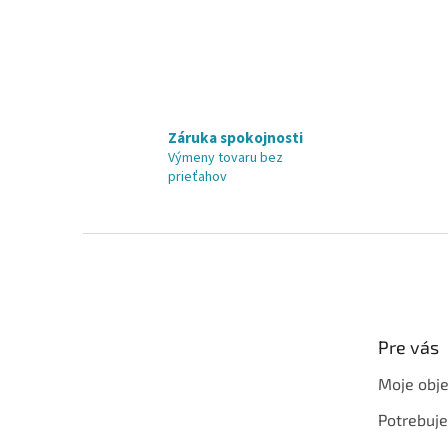
Záruka spokojnosti
Výmeny tovaru bez
prieťahov
Z
á
p
ä
t
Pre vás
i
e
Moje obj
Potrebuj