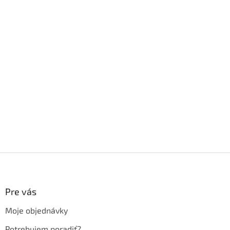
Z
á
p
ä
Pre vás
t
Moje objednávky
i
e
Potrebujem poradiť?