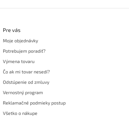
Z
á
p
ä
Pre vás
t
Moje objednávky
i
e
Potrebujem poradiť?
Výmena tovaru
Čo ak mi tovar nesedí?
Odstúpenie od zmluvy
Vernostný program
Reklamačné podmieky postup
Všetko o nákupe