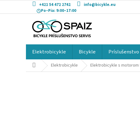
Prejsť
+421 54 472 2742
info@bicykle.eu
na
Po–Pia:
9:00–17:00
obsah
Elektrobicykle
Bicykle
Príslušenstvo
Domov
Elektrobicykle
Elektrobicykle s motorom 