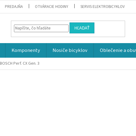
PREDAJŇA
OTVÁRACIE HODINY
SERVIS ELEKTROBICYKLOV
HĽADAŤ
Komponenty
Nosiče bicyklov
Oblečenie a obu
BOSCH Perf. CX Gen. 3