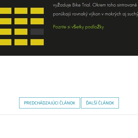
PREDCHÁDZAJÚCI ČLÁNOK
ĎALŠÍ ČLÁNOK