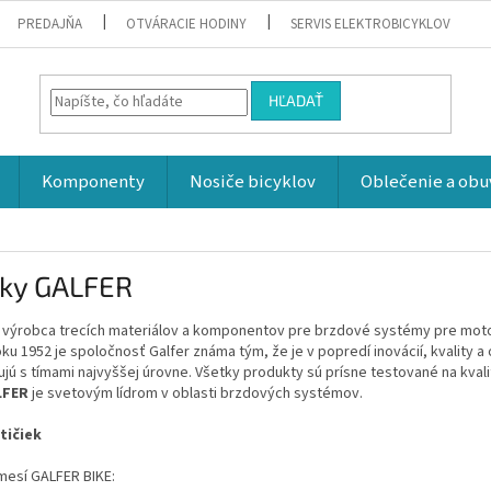
PREDAJŇA
OTVÁRACIE HODINY
SERVIS ELEKTROBICYKLOV
HĽADAŤ
Komponenty
Nosiče bicyklov
Oblečenie a obu
čky GALFER
ý výrobca trecích materiálov a komponentov pre brzdové systémy pre motoc
ku 1952 je spoločnosť Galfer známa tým, že je v popredí inovácií, kvality a 
jú s tímami najvyššej úrovne. Všetky produkty sú prísne testované na kvali
LFER
je svetovým lídrom v oblasti brzdových systémov.
tičiek
mesí GALFER BIKE: