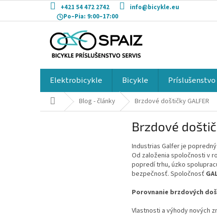
Prejsť
+421 54 472 2742
info@bicykle.eu
na
Po–Pia:
9:00–17:00
obsah
Elektrobicykle
Bicykle
Príslušenstvo
Domov
Blog - články
Brzdové doštičky GALFER
Brzdové došti
Industrias Galfer je popredn
Od založenia spoločnosti v ro
popredí trhu, úzko spolupracu
bezpečnosť. Spoločnosť
GA
Porovnanie brzdových doš
Vlastnosti a výhody nových z