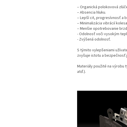
– Organická polokovová zlúč
– Absencia hluku.
– Lepší cit, progresívnosť a b
– Minimalizácia vibrácií kolesa
– Menšie opotrebovanie brz
- Odolnosť voči vysokým tep
- Zvýšená odolnosť.
S týmito vylepšeniami užívat
zvyšuje istotu a bezpečnosť 
Materiály použité na výrobu 
atď.).