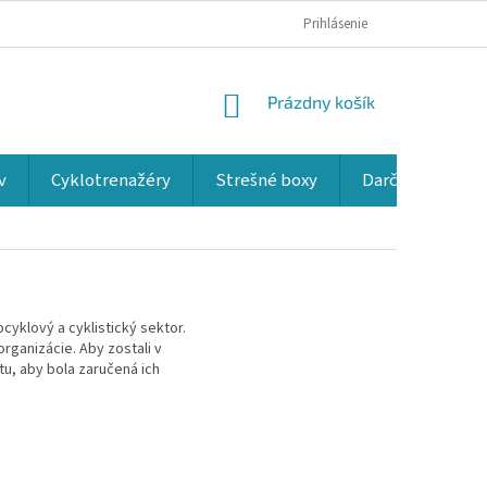
Prihlásenie
NÁKUPNÝ
Prázdny košík
KOŠÍK
v
Cyklotrenažéry
Strešné boxy
Darčekové kup
yklový a cyklistický sektor.
organizácie. Aby zostali v
tu, aby bola zaručená ich