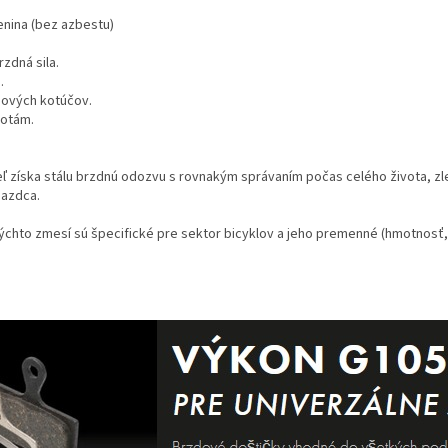
enina (bez azbestu)
rzdná sila.
.
dových kotúčov.
lotám.
eľ získa stálu brzdnú odozvu s rovnakým správaním počas celého života, zl
jazdca.
týchto zmesí sú špecifické pre sektor bicyklov a jeho premenné (hmotnosť, 