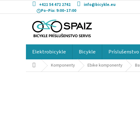
Prejsť
+421 54 472 2742
info@bicykle.eu
na
Po–Pia:
9:00–17:00
obsah
Elektrobicykle
Bicykle
Príslušenstvo
Domov
Komponenty
Ebike komponenty
Ba