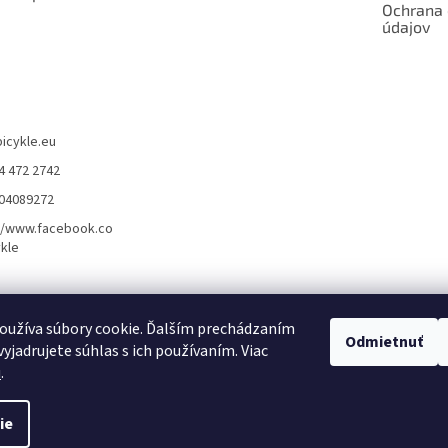
Ochrana
údajov
bicykle.eu
4 472 2742
904089272
//www.facebook.co
kle
rvis elektrobicyklov s pohonom – BOSCH, SHIMANO, PANASONIC
Partnerský
oužíva súbory cookie. Ďalším prechádzaním
Odmietnuť
yjadrujete súhlas s ich používaním. Viac
u
.
ie
dené.