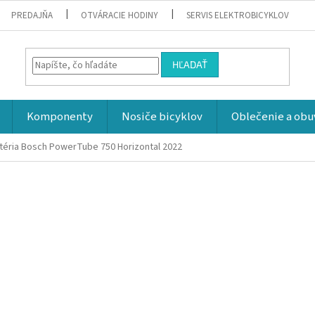
PREDAJŇA
OTVÁRACIE HODINY
SERVIS ELEKTROBICYKLOV
HĽADAŤ
Komponenty
Nosiče bicyklov
Oblečenie a obu
téria Bosch PowerTube 750 Horizontal 2022