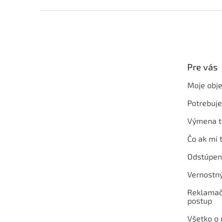
Z
á
p
ä
t
Pre vás
i
e
Moje obj
Potrebuj
Výmena t
Čo ak mi 
Odstúpen
Vernostn
Reklamač
postup
Všetko o