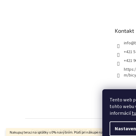
Kontakt
info
@
+421 5
+421 
https:
m/bicy
Certifikovaný se
Tento web p
tohto webu v
informácií
t
Nastaven
Copyright 2026
BICYKLE SPAIZ shop
. Všetky práva vyhra
Nakupuj teraz na splátky s 0% navýšním. Platí pri nákupe nad 100€.