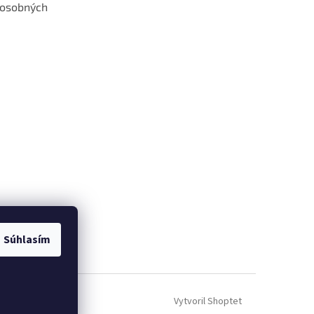
 osobných
 web hokejshop.eu
Súhlasím
Vytvoril Shoptet