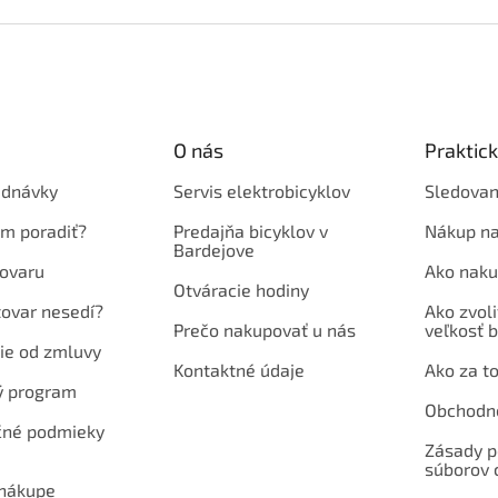
O nás
Praktic
ednávky
Servis elektrobicyklov
Sledovan
em poradiť?
Predajňa bicyklov v
Nákup na
Bardejove
ovaru
Ako naku
Otváracie hodiny
tovar nesedí?
Ako zvoli
Prečo nakupovať u nás
veľkosť b
ie od zmluvy
Kontaktné údaje
Ako za to
ý program
Obchodn
né podmieky
Zásady p
súborov 
 nákupe