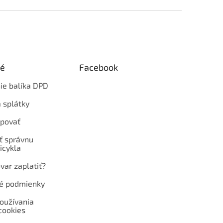
ké
Facebook
ie balíka DPD
 splátky
povať
ť správnu
icykla
var zaplatiť?
é podmienky
oužívania
cookies