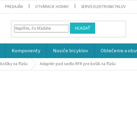
PREDAJŇA
OTVÁRACIE HODINY
SERVIS ELEKTROBICYKLOV
HĽADAŤ
Komponenty
Nosiče bicyklov
Oblečenie a obu
košíky na fľašu
Adaptér pod sedlo RFR pre košík na fľašu