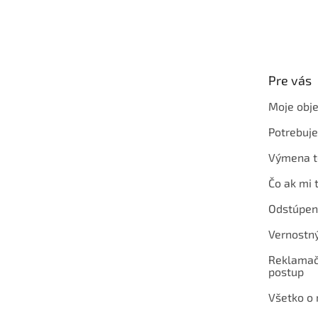
Z
á
p
ä
t
Pre vás
i
e
Moje obj
Potrebuj
Výmena t
Čo ak mi 
Odstúpen
Vernostn
Reklamač
postup
Všetko o