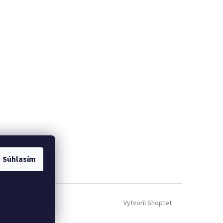
 web hokejshop.eu
Súhlasím
Vytvoril Shoptet