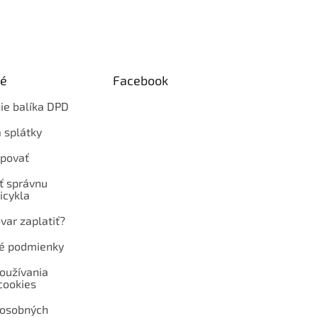
ké
Facebook
ie balíka DPD
 splátky
povať
ť správnu
icykla
var zaplatiť?
é podmienky
oužívania
cookies
 osobných