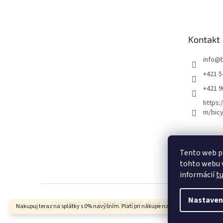
Kontakt
info
@
+421 5
+421 
https:
m/bicy
Certifikovaný se
Tento web p
tohto webu v
informácií
t
Nastaven
Copyright 2026
BICYKLE SPAIZ shop
. Všetky práva vyhra
Nakupuj teraz na splátky s 0% navýšním. Platí pri nákupe nad 100€.