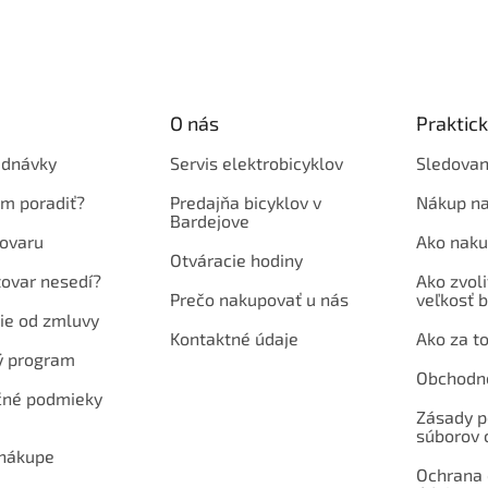
O nás
Praktic
ednávky
Servis elektrobicyklov
Sledovan
em poradiť?
Predajňa bicyklov v
Nákup na
Bardejove
ovaru
Ako naku
Otváracie hodiny
tovar nesedí?
Ako zvoli
Prečo nakupovať u nás
veľkosť b
ie od zmluvy
Kontaktné údaje
Ako za to
ý program
Obchodn
né podmieky
Zásady p
súborov 
 nákupe
Ochrana