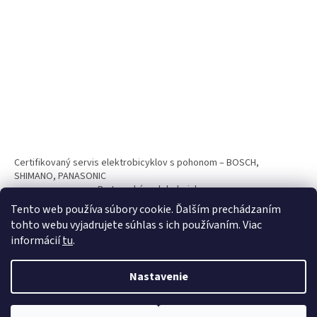
Certifikovaný servis elektrobicyklov s pohonom – BOSCH,
SHIMANO, PANASONIC
Partnerský web hokejshop.eu
Tento web používa súbory cookie. Ďalším prechádzaním
tohto webu vyjadrujete súhlas s ich používaním. Viac
informácií
tu
.
Nastavenie
Vytvoril Shoptet