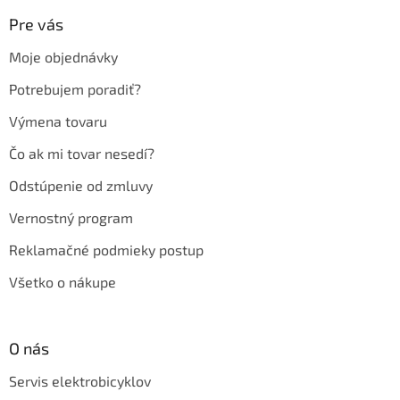
p
ä
Pre vás
t
Moje objednávky
i
e
Potrebujem poradiť?
Výmena tovaru
Čo ak mi tovar nesedí?
Odstúpenie od zmluvy
Vernostný program
Reklamačné podmieky postup
Všetko o nákupe
O nás
Servis elektrobicyklov