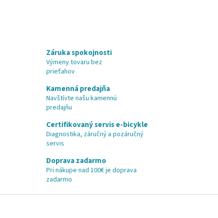
Záruka spokojnosti
Výmeny tovaru bez
prieťahov
Kamenná predajňa
Navštívte našu kamennú
predajňu
Certifikovaný servis e-bicykle
Diagnostika, záručný a pozáručný
servis
Doprava zadarmo
Pri nákupe nad 100€ je doprava
zadarmo
Z
á