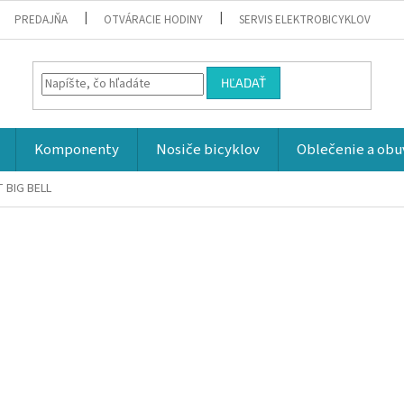
PREDAJŇA
OTVÁRACIE HODINY
SERVIS ELEKTROBICYKLOV
HĽADAŤ
Komponenty
Nosiče bicyklov
Oblečenie a obu
 BIG BELL