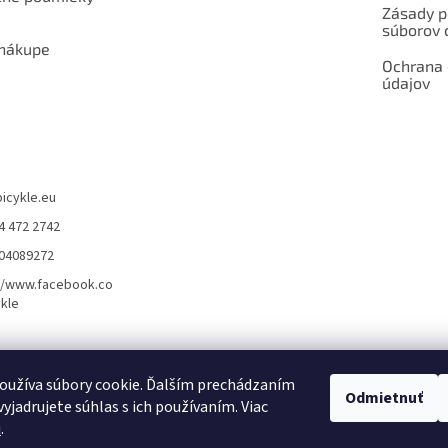
Zásady p
súborov 
 nákupe
Ochrana
údajov
bicykle.eu
4 472 2742
904089272
//www.facebook.co
kle
rvis elektrobicyklov s pohonom – BOSCH, SHIMANO, PANASONIC
Partnerský
oužíva súbory cookie. Ďalším prechádzaním
Odmietnuť
yjadrujete súhlas s ich používaním. Viac
u
.