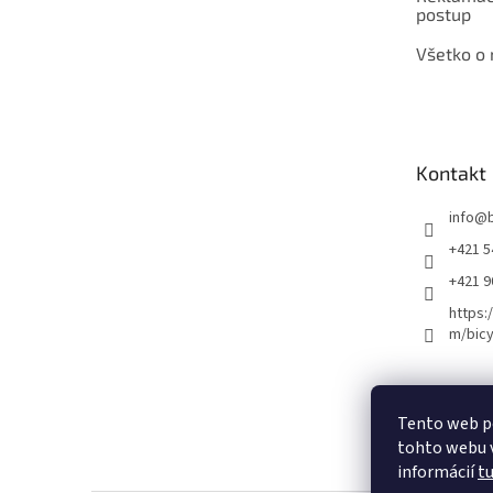
postup
Všetko o
Kontakt
info
@
+421 5
+421 
https:
m/bicy
Certifikovaný se
Tento web p
tohto webu v
informácií
t