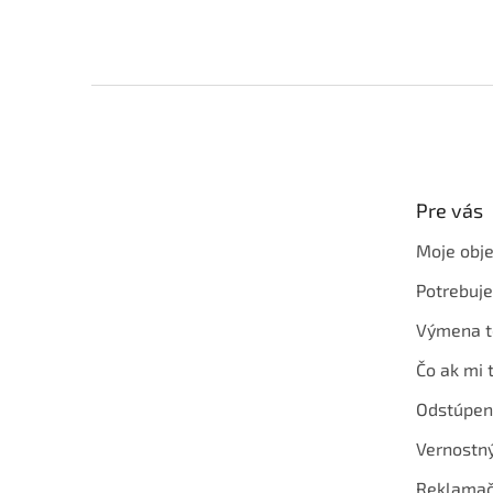
Z
á
p
ä
t
Pre vás
i
e
Moje obj
Potrebuj
Výmena t
Čo ak mi 
Odstúpen
Vernostn
Reklamač