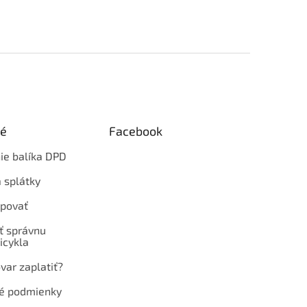
ké
Facebook
ie balíka DPD
 splátky
povať
ť správnu
icykla
var zaplatiť?
é podmienky