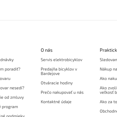
O nás
Praktic
ednávky
Servis elektrobicyklov
Sledovan
em poradiť?
Predajňa bicyklov v
Nákup na
Bardejove
ovaru
Ako naku
Otváracie hodiny
tovar nesedí?
Ako zvoli
Prečo nakupovať u nás
veľkosť b
ie od zmluvy
Kontaktné údaje
Ako za to
ý program
Obchodn
né podmieky