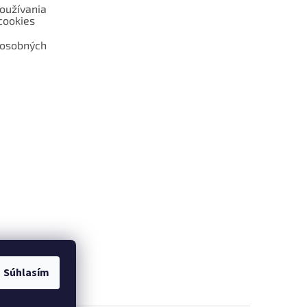
oužívania
cookies
 osobných
 web hokejshop.eu
Súhlasím