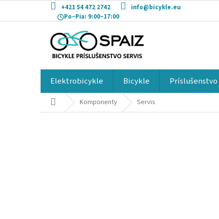
Prejsť
+421 54 472 2742
info@bicykle.eu
na
Po–Pia:
9:00–17:00
obsah
Elektrobicykle
Bicykle
Príslušenstvo
Domov
Komponenty
Servis