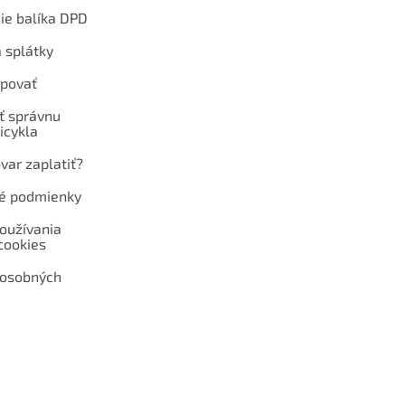
ie balíka DPD
 splátky
povať
ť správnu
icykla
var zaplatiť?
é podmienky
oužívania
cookies
 osobných