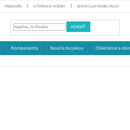
PREDAJŇA
OTVÁRACIE HODINY
SERVIS ELEKTROBICYKLOV
HĽADAŤ
Komponenty
Nosiče bicyklov
Oblečenie a obu