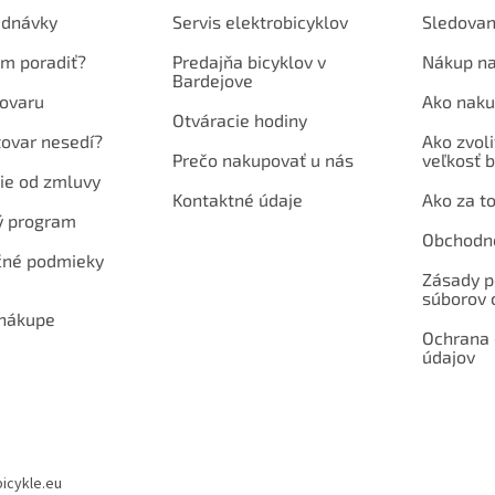
ednávky
Servis elektrobicyklov
Sledovan
em poradiť?
Predajňa bicyklov v
Nákup na
Bardejove
ovaru
Ako naku
Otváracie hodiny
tovar nesedí?
Ako zvoli
Prečo nakupovať u nás
veľkosť b
ie od zmluvy
Kontaktné údaje
Ako za to
ý program
Obchodn
né podmieky
Zásady p
súborov 
 nákupe
Ochrana
údajov
bicykle.eu