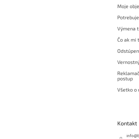
e
Moje obj
Potrebuj
Výmena t
Čo ak mi 
Odstúpen
Vernostn
Reklamač
postup
Všetko o
Kontakt
info
@