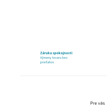
Záruka spokojnosti
Výmeny tovaru bez
prieťahov
Z
á
p
ä
t
Pre vás
i