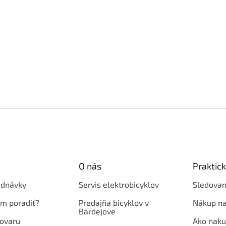
O nás
Praktic
ednávky
Servis elektrobicyklov
Sledovan
em poradiť?
Predajňa bicyklov v
Nákup na
Bardejove
ovaru
Ako naku