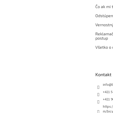
Čo ak mi 
Odstúpen
Vernostn
Reklamač
postup
Všetko o
Kontakt
info
@
+421 5
+421 
https:
m/bicy