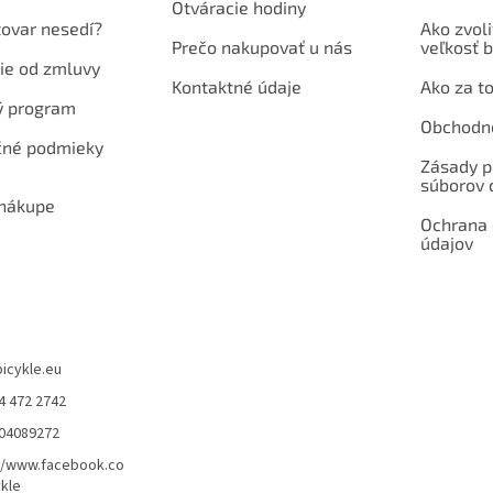
Otváracie hodiny
tovar nesedí?
Ako zvoli
Prečo nakupovať u nás
veľkosť b
ie od zmluvy
Kontaktné údaje
Ako za to
ý program
Obchodn
né podmieky
Zásady p
súborov 
 nákupe
Ochrana
údajov
bicykle.eu
4 472 2742
904089272
//www.facebook.co
kle