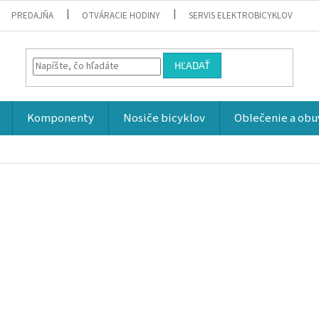
PREDAJŇA
OTVÁRACIE HODINY
SERVIS ELEKTROBICYKLOV
HĽADAŤ
Komponenty
Nosiče bicyklov
Oblečenie a obu