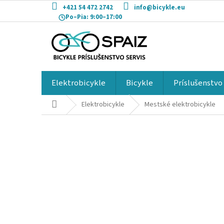
Prejsť
+421 54 472 2742
info@bicykle.eu
na
Po–Pia:
9:00–17:00
obsah
Elektrobicykle
Bicykle
Príslušenstvo
Domov
Elektrobicykle
Mestské elektrobicykle