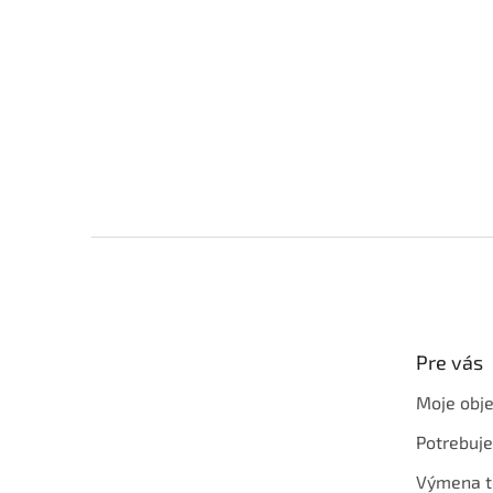
Z
á
p
ä
t
Pre vás
i
e
Moje obj
Potrebuj
Výmena t