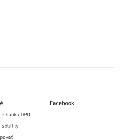
ké
Facebook
ie balíka DPD
 splátky
povať