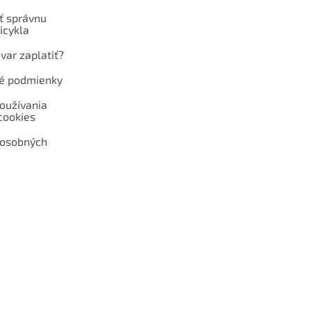
ť správnu
icykla
var zaplatiť?
é podmienky
oužívania
cookies
 osobných