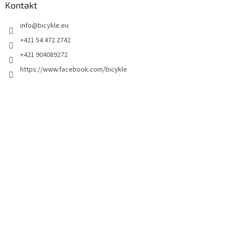
Kontakt
info
@
bicykle.eu
+421 54 472 2742
+421 904089272
https://www.facebook.com/bicykle