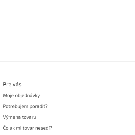
Z
á
p
ä
Pre vás
t
Moje objednávky
i
e
Potrebujem poradiť?
Výmena tovaru
Čo ak mi tovar nesedí?