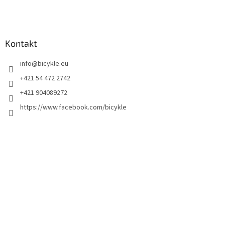
Kontakt
info
@
bicykle.eu
+421 54 472 2742
+421 904089272
https://www.facebook.com/bicykle