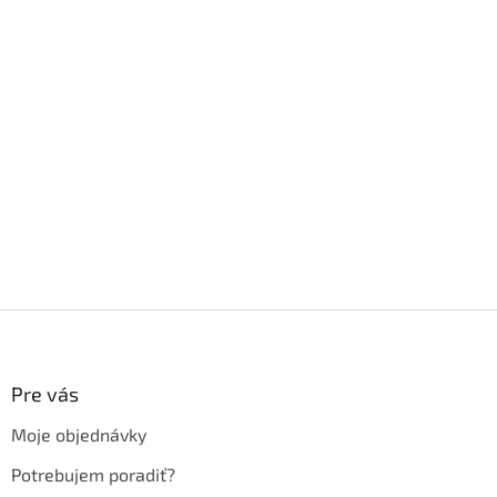
Z
á
p
ä
Pre vás
t
Moje objednávky
i
e
Potrebujem poradiť?