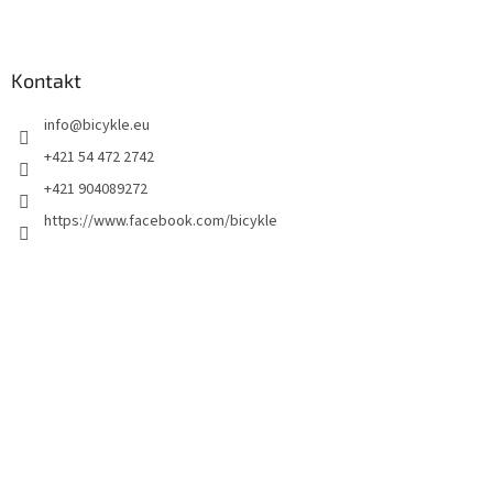
Kontakt
info
@
bicykle.eu
+421 54 472 2742
+421 904089272
https://www.facebook.com/bicykle