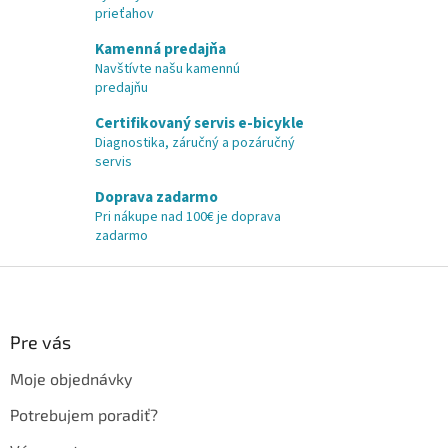
prieťahov
Kamenná predajňa
Navštívte našu kamennú
predajňu
Certifikovaný servis e-bicykle
Diagnostika, záručný a pozáručný
servis
Doprava zadarmo
Pri nákupe nad 100€ je doprava
zadarmo
Z
á
p
ä
Pre vás
t
Moje objednávky
i
e
Potrebujem poradiť?