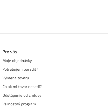
Z
á
p
ä
Pre vás
t
Moje objednávky
i
e
Potrebujem poradiť?
Výmena tovaru
Čo ak mi tovar nesedí?
Odstúpenie od zmluvy
Vernostný program