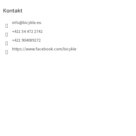
Kontakt
info
@
bicykle.eu
+421 54 472 2742
+421 904089272
https://www.facebook.com/bicykle