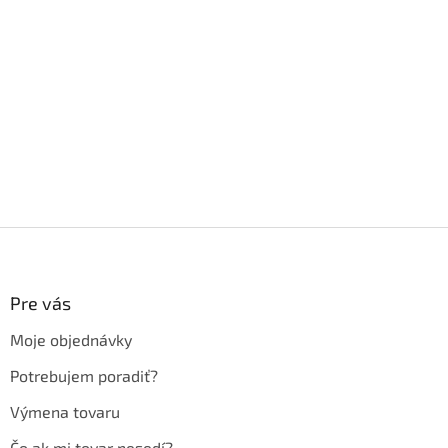
Z
á
p
ä
Pre vás
t
Moje objednávky
i
e
Potrebujem poradiť?
Výmena tovaru
Čo ak mi tovar nesedí?