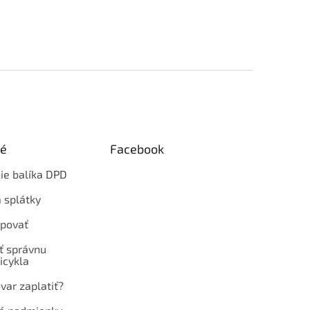
ké
Facebook
ie balíka DPD
 splátky
povať
ť správnu
icykla
var zaplatiť?