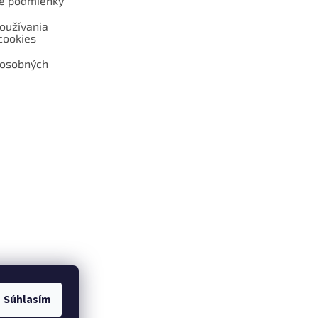
é podmienky
oužívania
cookies
 osobných
 web hokejshop.eu
Súhlasím