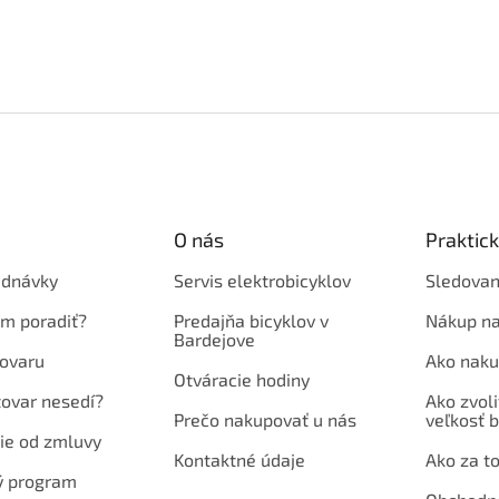
O nás
Praktic
ednávky
Servis elektrobicyklov
Sledovan
em poradiť?
Predajňa bicyklov v
Nákup na
Bardejove
ovaru
Ako naku
Otváracie hodiny
tovar nesedí?
Ako zvoli
Prečo nakupovať u nás
veľkosť b
ie od zmluvy
Kontaktné údaje
Ako za to
ý program