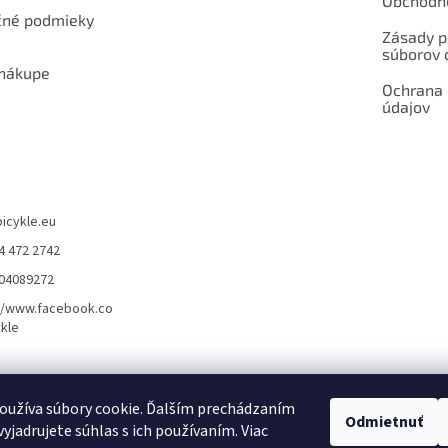
Obchodn
né podmieky
Zásady p
súborov 
 nákupe
Ochrana
údajov
bicykle.eu
4 472 2742
904089272
//www.facebook.co
kle
rvis elektrobicyklov s pohonom – BOSCH, SHIMANO, PANASONIC
Partnerský
oužíva súbory cookie. Ďalším prechádzaním
Odmietnuť
yjadrujete súhlas s ich používaním. Viac