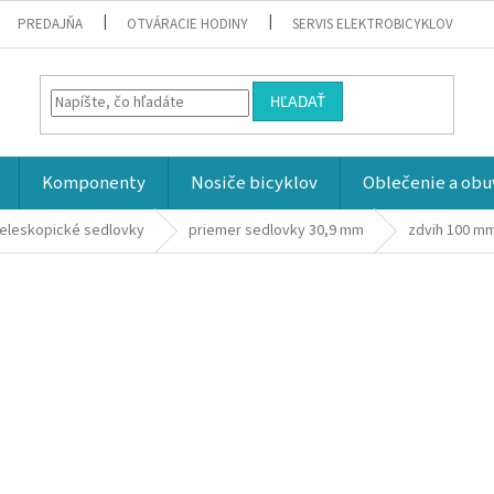
PREDAJŇA
OTVÁRACIE HODINY
SERVIS ELEKTROBICYKLOV
HĽADAŤ
Komponenty
Nosiče bicyklov
Oblečenie a obu
eleskopické sedlovky
priemer sedlovky 30,9 mm
zdvih 100 m