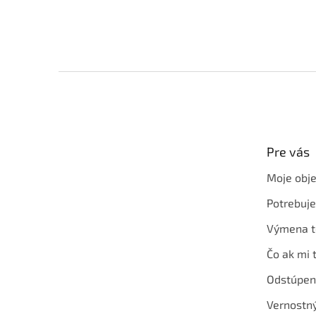
Z
á
p
ä
t
Pre vás
i
e
Moje obj
Potrebuj
Výmena t
Čo ak mi 
Odstúpen
Vernostn