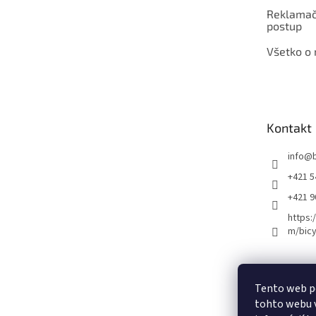
Reklamač
postup
Všetko o
Kontakt
info
@
+421 5
+421 
https:
m/bicy
Certifikovaný se
Tento web p
tohto webu v