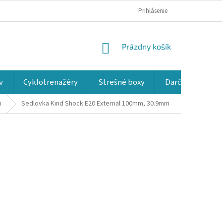
Prihlásenie
NÁKUPNÝ
Prázdny košík
KOŠÍK
v
Cyklotrenažéry
Strešné boxy
Darčekové kup
m
Sedlovka Kind Shock E20 External 100mm, 30.9mm