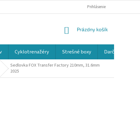
Prihlásenie
NÁKUPNÝ
Prázdny košík
KOŠÍK
v
Cyklotrenažéry
Strešné boxy
Darčekové kup
Sedlovka FOX Transfer Factory 210mm, 31.6mm
2025