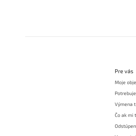
Z
á
p
ä
t
Pre vás
i
e
Moje obj
Potrebuj
Výmena t
Čo ak mi 
Odstúpen