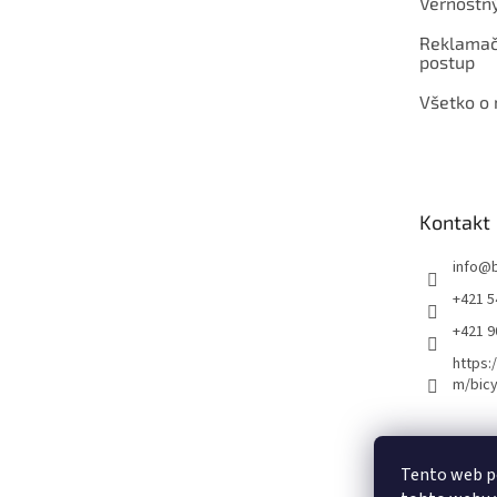
Vernostn
Reklamač
postup
Všetko o
Kontakt
info
@
+421 5
+421 
https:
m/bicy
Certifikovaný se
Tento web p