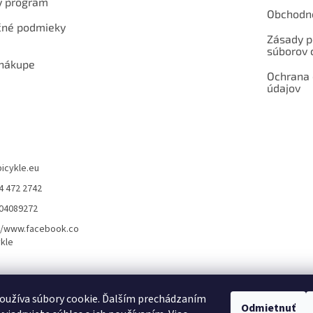
ý program
Obchodn
né podmieky
Zásady p
súborov 
 nákupe
Ochrana
údajov
bicykle.eu
4 472 2742
904089272
//www.facebook.co
kle
rvis elektrobicyklov s pohonom – BOSCH, SHIMANO, PANASONIC
Partnerský
oužíva súbory cookie. Ďalším prechádzaním
Odmietnuť