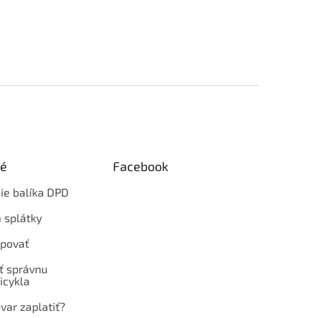
ké
Facebook
ie balíka DPD
 splátky
povať
ť správnu
icykla
var zaplatiť?