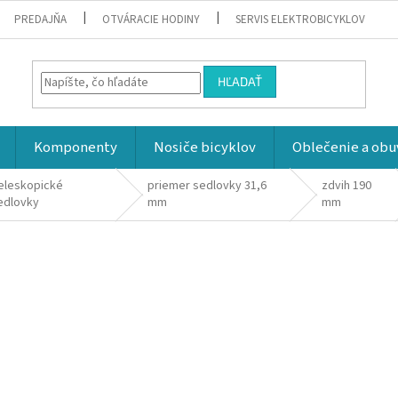
PREDAJŇA
OTVÁRACIE HODINY
SERVIS ELEKTROBICYKLOV
HĽADAŤ
Komponenty
Nosiče bicyklov
Oblečenie a obu
eleskopické
priemer sedlovky 31,6
zdvih 190
edlovky
mm
mm