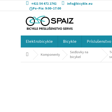
Prejsť
+421 54 472 2742
info@bicykle.eu
na
Po–Pia:
9:00–17:00
obsah
Elektrobicykle
Bicykle
Príslušenstvo
Sedlovky na
T
Domov
Komponenty
bicykel
s