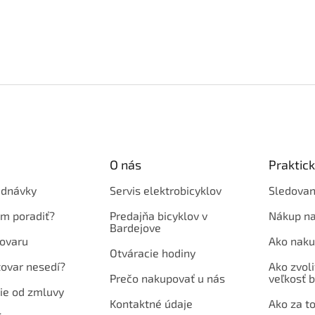
O nás
Praktic
ednávky
Servis elektrobicyklov
Sledovan
em poradiť?
Predajňa bicyklov v
Nákup na
Bardejove
ovaru
Ako naku
Otváracie hodiny
tovar nesedí?
Ako zvoli
Prečo nakupovať u nás
veľkosť b
ie od zmluvy
Kontaktné údaje
Ako za to