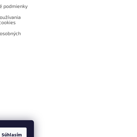
é podmienky
oužívania
cookies
 osobných
 web hokejshop.eu
Súhlasím