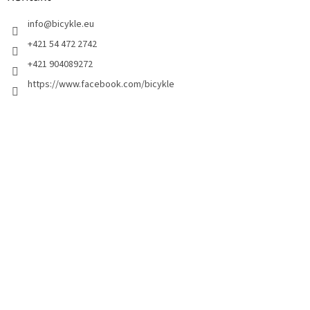
info
@
bicykle.eu
+421 54 472 2742
+421 904089272
https://www.facebook.com/bicykle