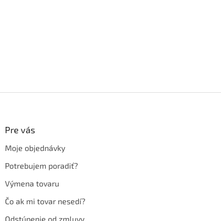
Z
á
p
ä
Pre vás
t
Moje objednávky
i
e
Potrebujem poradiť?
Výmena tovaru
Čo ak mi tovar nesedí?
Odstúpenie od zmluvy