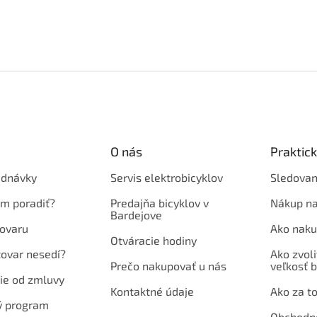
O nás
Praktic
ednávky
Servis elektrobicyklov
Sledovan
em poradiť?
Predajňa bicyklov v
Nákup na
Bardejove
ovaru
Ako naku
Otváracie hodiny
tovar nesedí?
Ako zvoli
Prečo nakupovať u nás
veľkosť b
ie od zmluvy
Kontaktné údaje
Ako za to
ý program
Obchodn