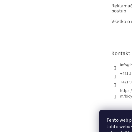
Reklamač
postup
Všetko o
Kontakt
info
@
+421 5
+421 
https:
m/bicy
Certifikovaný se
Tento web p
tohto webu v