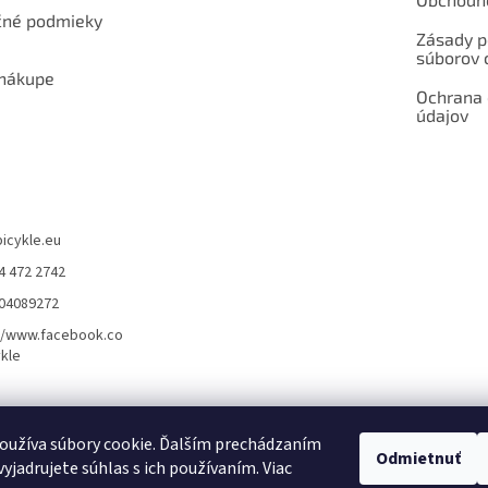
né podmieky
Zásady p
súborov 
 nákupe
Ochrana
údajov
bicykle.eu
4 472 2742
904089272
//www.facebook.co
kle
rvis elektrobicyklov s pohonom – BOSCH, SHIMANO, PANASONIC
Partnerský
oužíva súbory cookie. Ďalším prechádzaním
Odmietnuť
yjadrujete súhlas s ich používaním. Viac