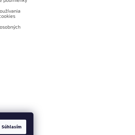
oužívania
cookies
 osobných
 web hokejshop.eu
Súhlasím