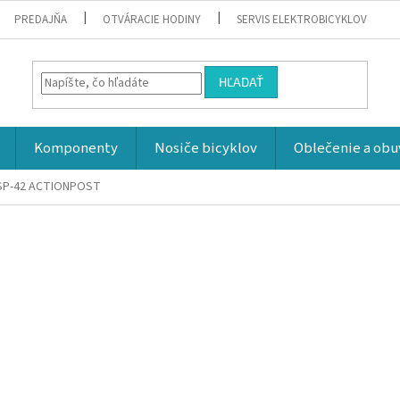
PREDAJŇA
OTVÁRACIE HODINY
SERVIS ELEKTROBICYKLOV
HĽADAŤ
Komponenty
Nosiče bicyklov
Oblečenie a obu
BSP-42 ACTIONPOST