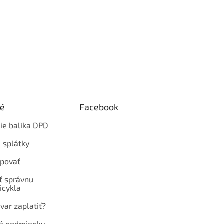
ké
Facebook
ie balíka DPD
 splátky
povať
ť správnu
icykla
var zaplatiť?
é podmienky