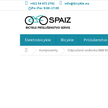
Prejsť
+421 54 472 2742
info@bicykle.eu
na
Po–Pia:
9:00–17:00
obsah
Elektrobicykle
Bicykle
Príslušenstvo
Domov
Komponenty
Odpružená sedlovka BBB 