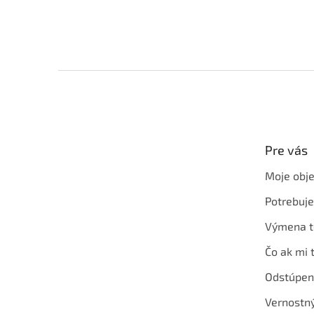
Z
á
p
ä
t
Pre vás
i
e
Moje obj
Potrebuj
Výmena t
Čo ak mi 
Odstúpen
Vernostn