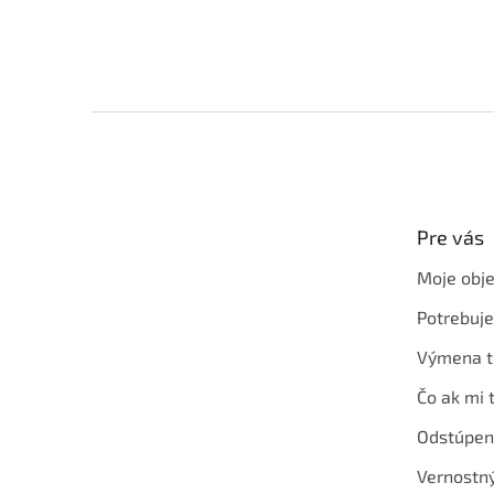
Z
á
p
ä
t
Pre vás
i
e
Moje obj
Potrebuj
Výmena t
Čo ak mi 
Odstúpen
Vernostn