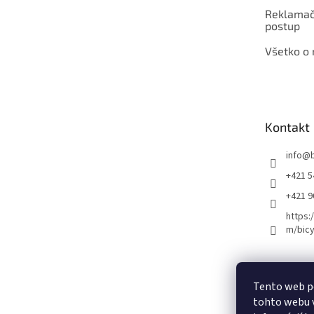
Reklamač
postup
Všetko o
Kontakt
info
@
+421 5
+421 
https:
m/bicy
Certifikovaný se
Tento web p
tohto webu v