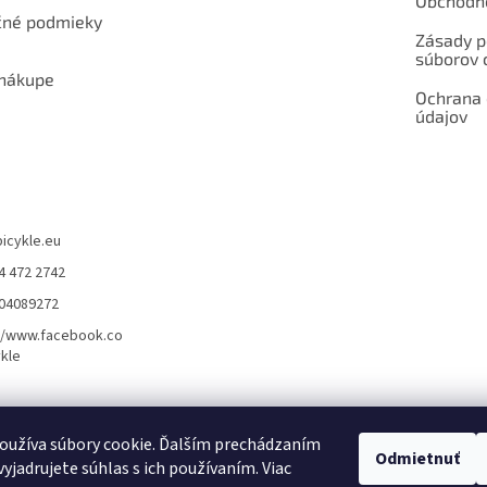
Obchodn
né podmieky
Zásady p
súborov 
 nákupe
Ochrana
údajov
bicykle.eu
4 472 2742
904089272
//www.facebook.co
kle
rvis elektrobicyklov s pohonom – BOSCH, SHIMANO, PANASONIC
Partnerský
oužíva súbory cookie. Ďalším prechádzaním
Odmietnuť
yjadrujete súhlas s ich používaním. Viac