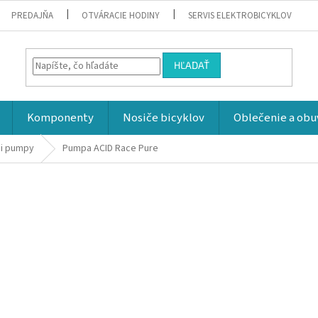
PREDAJŇA
OTVÁRACIE HODINY
SERVIS ELEKTROBICYKLOV
HĽADAŤ
Komponenty
Nosiče bicyklov
Oblečenie a obu
ni pumpy
Pumpa ACID Race Pure