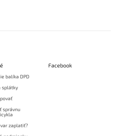
ké
Facebook
ie balíka DPD
 splátky
povať
ť správnu
icykla
var zaplatiť?