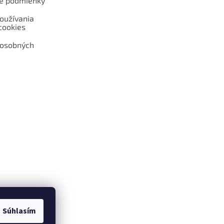
é podmienky
oužívania
cookies
 osobných
 web hokejshop.eu
Súhlasím