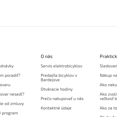
O nás
Praktic
ednávky
Servis elektrobicyklov
Sledovan
em poradiť?
Predajňa bicyklov v
Nákup na
Bardejove
ovaru
Ako naku
Otváracie hodiny
tovar nesedí?
Ako zvoli
Prečo nakupovať u nás
veľkosť b
ie od zmluvy
Kontaktné údaje
Ako za to
ý program