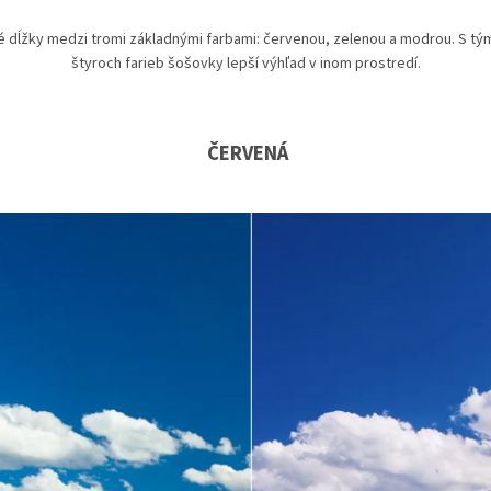
vé dĺžky medzi tromi základnými farbami: červenou, zelenou a modrou. S tý
štyroch farieb šošovky lepší výhľad v inom prostredí.
ČERVENÁ