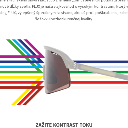
é z latinského slova Fluxus, čo znamená „tok“, stelesňujú podstatu presno
nové dĺžky svetla. FLUX je naša vlajková loď s vysokým kontrastom, ktorý 
cling FLUX, vylepšený špeciálnymi vrstvami, ako sú proti poškriabaniu, zah
šošovku bezkonkurenčnej kvality.
ZAŽITE KONTRAST TOKU