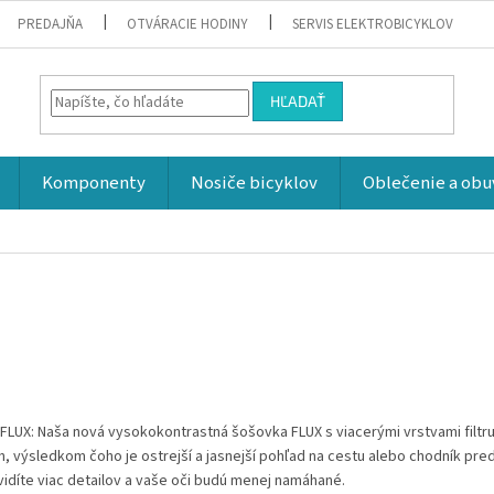
PREDAJŇA
OTVÁRACIE HODINY
SERVIS ELEKTROBICYKLOV
HĽADAŤ
Komponenty
Nosiče bicyklov
Oblečenie a obu
FLUX: Naša nová vysokokontrastná šošovka FLUX s viacerými vrstvami filtr
h, výsledkom čoho je ostrejší a jasnejší pohľad na cestu alebo chodník pre
idíte viac detailov a vaše oči budú menej namáhané.