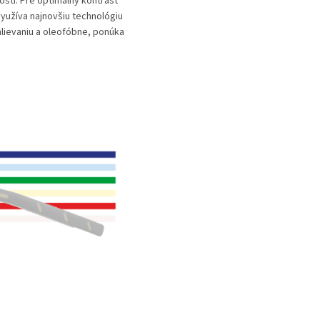
sti. Pre optimálny kontrast
využíva najnovšiu technológiu
mlievaniu a oleofóbne, ponúka