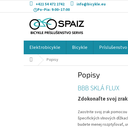
Prejsť
+421 54 472 2742
info@bicykle.eu
na
Po–Pia:
9:00–17:00
obsah
Elektrobicykle
Bicykle
Príslušenstvo
Domov
Popisy
Popisy
V
BBB SKLÁ FLUX
ý
Zdokonaľte svoj zrak
p
i
s
Zaostrite svoj zrak pomocou 
č
špecifických vlnových dĺžkac
l
budete menej rozptyľovať, uv