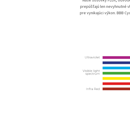
Naše šošovky FLUX, odvoden
prepúšťajú len nevyhnutné vl
pre vynikajúci výkon. BBB Cy