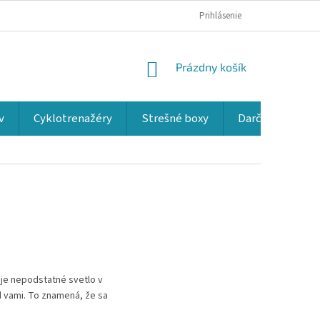
Prihlásenie
NÁKUPNÝ
Prázdny košík
KOŠÍK
v
Cyklotrenažéry
Strešné boxy
Darčekové kup
uje nepodstatné svetlo v
d vami. To znamená, že sa