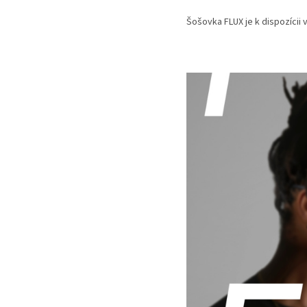
á
n
Šošovka FLUX je k dispozícii
k
o
v