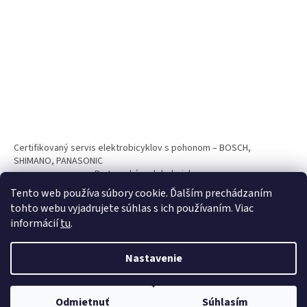
Certifikovaný servis elektrobicyklov s pohonom – BOSCH,
SHIMANO, PANASONIC
Partnerský web hokejshop.eu
Tento web používa súbory cookie. Ďalším prechádzaním
tohto webu vyjadrujete súhlas s ich používaním. Viac
informácií
tu
.
Nastavenie
Vytvoril Shoptet
Odmietnuť
Súhlasím
Copyright 2026
BICYKLE SPAIZ shop
. Všetky práva vyhradené.