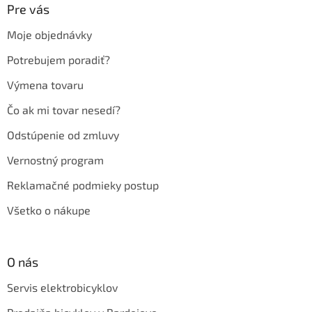
ä
Pre vás
t
Moje objednávky
i
e
Potrebujem poradiť?
Výmena tovaru
Čo ak mi tovar nesedí?
Odstúpenie od zmluvy
Vernostný program
Reklamačné podmieky postup
Všetko o nákupe
O nás
Servis elektrobicyklov