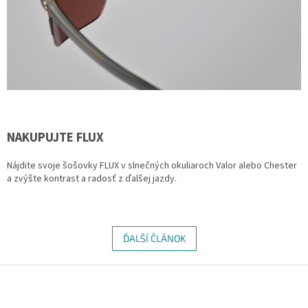
NAKUPUJTE FLUX
Nájdite svoje šošovky FLUX v slnečných okuliaroch Valor alebo Chester
a zvýšte kontrast a radosť z ďalšej jazdy.
ĎALŠÍ ČLÁNOK
Z
á
p