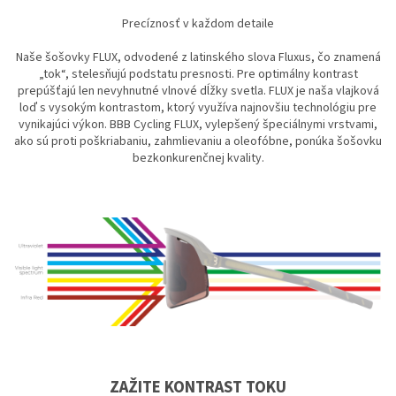
Precíznosť v každom detaile
Naše šošovky FLUX, odvodené z latinského slova Fluxus, čo znamená
„tok“, stelesňujú podstatu presnosti. Pre optimálny kontrast
prepúšťajú len nevyhnutné vlnové dĺžky svetla. FLUX je naša vlajková
loď s vysokým kontrastom, ktorý využíva najnovšiu technológiu pre
vynikajúci výkon. BBB Cycling FLUX, vylepšený špeciálnymi vrstvami,
ako sú proti poškriabaniu, zahmlievaniu a oleofóbne, ponúka šošovku
bezkonkurenčnej kvality.
ZAŽITE KONTRAST TOKU