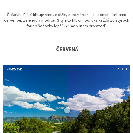
Šošovka FLUX filtruje vlnové dĺžky medzi tromi základnými farbami:
červenou, zelenou a modrou. S týmto filtrom ponúka každá zo štyroch
farieb šošovky lepší výhľad v inom prostredí.
ČERVENÁ