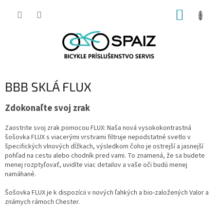
Prejsť
NÁKUP
na
obsah
KOŠÍK
BBB SKLÁ FLUX
Zdokonaľte svoj zrak
Zaostrite svoj zrak pomocou FLUX: Naša nová vysokokontrastná
šošovka FLUX s viacerými vrstvami filtruje nepodstatné svetlo v
špecifických vlnových dĺžkach, výsledkom čoho je ostrejší a jasnejší
pohľad na cestu alebo chodník pred vami. To znamená, že sa budete
menej rozptyľovať, uvidíte viac detailov a vaše oči budú menej
namáhané.
Šošovka FLUX je k dispozícii v nových ľahkých a bio-založených Valor a
známych rámoch Chester.