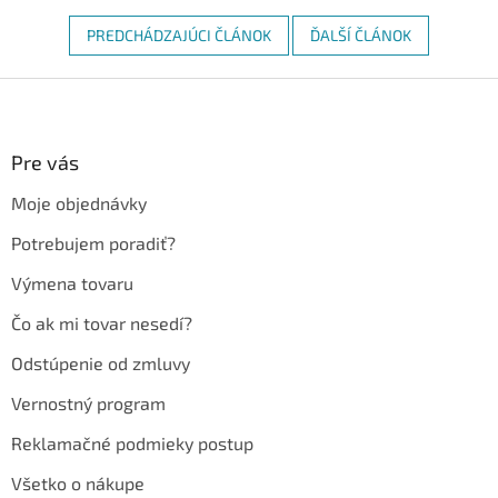
PREDCHÁDZAJÚCI ČLÁNOK
ĎALŠÍ ČLÁNOK
Z
á
p
ä
Pre vás
t
Moje objednávky
i
e
Potrebujem poradiť?
Výmena tovaru
Čo ak mi tovar nesedí?
Odstúpenie od zmluvy
Vernostný program
Reklamačné podmieky postup
Všetko o nákupe