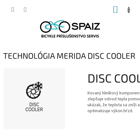
Prejsť
NÁKUP
na
obsah
KOŠÍK
TECHNOLÓGIA MERIDA DISC COOLER
DISC COO
Kovaný hliníkový kompone
zlepšuje odvod tepla pomoc
ukázali, že teplota sa zníži 
optimalizuje výkon bŕzd.