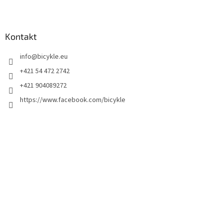
Kontakt
info
@
bicykle.eu
+421 54 472 2742
+421 904089272
https://www.facebook.com/bicykle