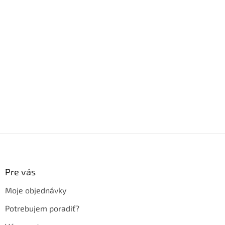
Z
á
p
ä
Pre vás
t
Moje objednávky
i
e
Potrebujem poradiť?