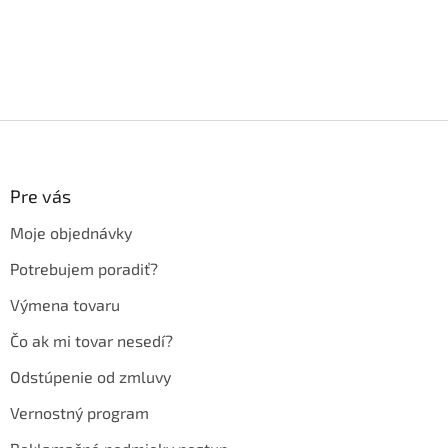
Z
á
p
ä
Pre vás
t
Moje objednávky
i
e
Potrebujem poradiť?
Výmena tovaru
Čo ak mi tovar nesedí?
Odstúpenie od zmluvy
Vernostný program