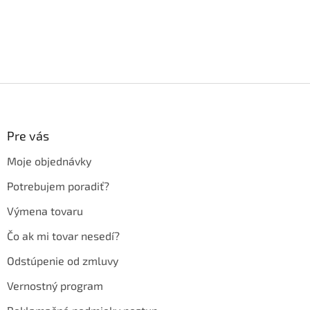
Z
á
p
ä
Pre vás
t
Moje objednávky
i
e
Potrebujem poradiť?
Výmena tovaru
Čo ak mi tovar nesedí?
Odstúpenie od zmluvy
Vernostný program