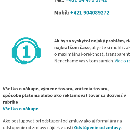
Tel.:
+421 54 472 2742
Mobil:
+421 904089272
Ak by sa vyskytol nejaký problém, r
najkratšom čase
, aby ste si mohli z
o maximálnu korektnosť, transparentn
Nenechame vas v tom samich.
Viac o 
Všetko o nákupe, výmene tovaru, vrátenia tovaru,
spôsobe platenia alebo ako reklamovať tovar sa dozvieš v
rubrike
Všetko o nákupe
.
Ako postupovať pri odstúpení od zmluvy ako aj formulára na
odstúpenie od zmluvy nájdeš v časti
Odstúpenie od zmluvy
.