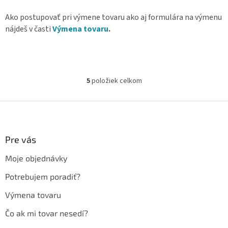
Ako postupovať pri výmene tovaru ako aj formulára na výmenu
nájdeš v časti
Výmena tovaru
.
5
položiek celkom
O
v
l
Z
á
á
d
p
a
ä
Pre vás
c
t
i
Moje objednávky
i
e
p
e
Potrebujem poradiť?
r
v
Výmena tovaru
k
y
Čo ak mi tovar nesedí?
v