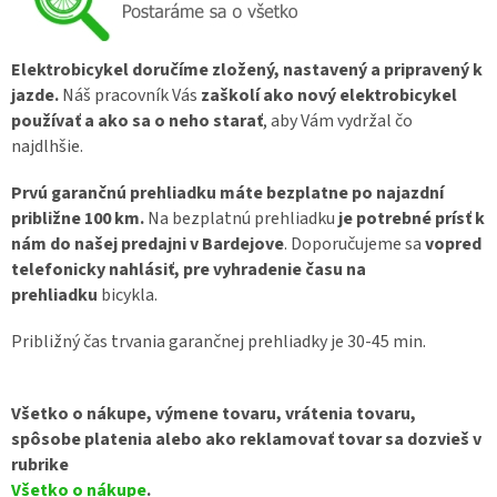
v
Elektrobicykel doručíme zložený, nastavený a pripravený k
jazde.
Náš pracovník Vás
zaškolí ako nový elektrobicykel
používať a ako sa o neho starať
, aby Vám vydržal čo
najdlhšie.
Prvú garančnú prehliadku máte bezplatne po najazdní
približne 100 km.
Na bezplatnú prehliadku
je potrebné prísť k
nám do našej predajni v Bardejove
. Doporučujeme sa
vopred
telefonicky nahlásiť, pre vyhradenie času na
prehliadku
bicykla.
Približný čas trvania garančnej prehliadky je 30-45 min.
Všetko o nákupe, výmene tovaru, vrátenia tovaru,
spôsobe platenia alebo ako reklamovať tovar sa dozvieš v
rubrike
Všetko o nákupe
.