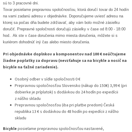
sú to 3 pracovné dni.
Tovar posielame prepravnou spoločnosťou, ktorá doručí tovar do 24 hodín
na vami zadanú adresu v objednávke. Doporučujeme uviesť adresu na
ktorej sa počas dňa budete zdržiavať, aby vám bolo možné zásielku
doručiť. Prepravné spoločnosti doručujú zásielky v čase od 8:00 - 18:00
hod.. Ak ste v čase doručenia mimo miesta doručenia, môžete si s
kuriérom dohodnúť iný čas alebo miesto doručenia.
Pri objednávke doplnkov a komponentov nad 100 € neúčtujeme
žiadne poplatky za dopravu (nevzťahuje sa na bicykle a nosič na
bicykle na ťažné zariadenie).
Osobný odber v sídle spoločnosti 0 €
Prepravnou spoločnosťou Slovensko (nákup do 150€) 3,99 € (pri
dobierke je príplatok) s dodávkou do 24 hodín po expedícii
z nášho skladu
Prepravnou spoločnosťou (iba pri platbe predom) Česká
republika 13 € s dodávkou do 48 hodín po expedícii z nášho
skladu
Bicykle
posielame prepravnou spoločnosťou nastavené,