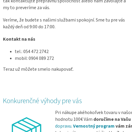
tak kontaktujte prepravnú spoločnosť alebo nám zavolajte a
my to preveríme za vás.
Veríme, že budete s našimi službami spokojní. Sme tu pre vás
každý deň od 9:00 do 17:00.
Kontakt na nás
tel.: 054 472 2742
mobil: 0904 089 272
Teraz už môžete smelo nakupovať.
Konkurenčné výhody pre vás
Pri nákupe akéhokoľvek tovaru v našom
hodnotu 100€ Vám
doručíme na Vašu
dopravu
.
Vernostný program
vám zár