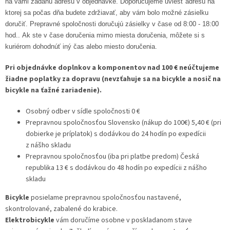
na vami zadanú adresu v objednávke. Doporučujeme uviesť adresu na
ktorej sa počas dňa budete zdržiavať, aby vám bolo možné zásielku
doručiť. Prepravné spoločnosti doručujú zásielky v čase od 8:00 - 18:00
hod.. Ak ste v čase doručenia mimo miesta doručenia, môžete si s
kuriérom dohodnúť iný čas alebo miesto doručenia.
Pri objednávke doplnkov a komponentov nad 100 € neúčtujeme
žiadne poplatky za dopravu (nevzťahuje sa na bicykle a nosič na
bicykle na ťažné zariadenie).
Osobný odber v sídle spoločnosti 0 €
Prepravnou spoločnosťou Slovensko (nákup do 100€) 5,40 € (pri
dobierke je príplatok) s dodávkou do 24 hodín po expedícii
z nášho skladu
Prepravnou spoločnosťou (iba pri platbe predom) Česká
republika 13 € s dodávkou do 48 hodín po expedícii z nášho
skladu
Bicykle
posielame prepravnou spoločnosťou nastavené,
skontrolované, zabalené do krabice.
Elektrobicykle
vám doručíme osobne v poskladanom stave