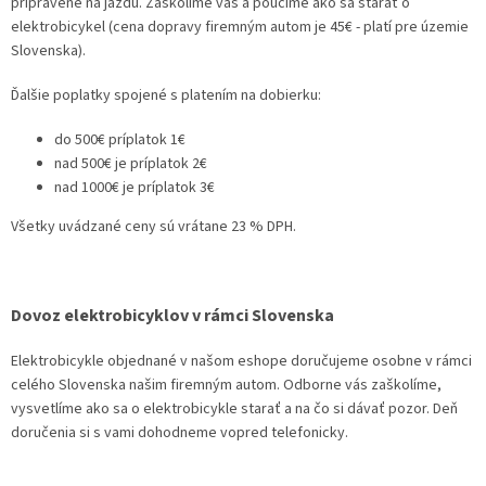
pripravené na jazdu. Zaškolíme vás a poučíme ako sa starať o
elektrobicykel (cena dopravy firemným autom je 45€ - platí pre územie
Slovenska).
Ďalšie poplatky spojené s platením na dobierku:
do 500€ príplatok 1€
nad 500€ je príplatok 2€
nad 1000€ je príplatok 3€
Všetky uvádzané ceny sú vrátane 23 % DPH.
Dovoz elektrobicyklov v rámci Slovenska
Elektrobicykle objednané v našom eshope doručujeme osobne v rámci
celého Slovenska našim firemným autom. Odborne vás zaškolíme,
vysvetlíme ako sa o elektrobicykle starať a na čo si dávať pozor. Deň
doručenia si s vami dohodneme vopred telefonicky.