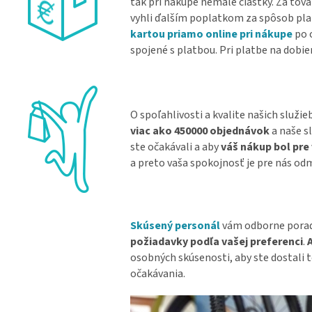
tak pri nákupe nemalé čiastky. Za tov
vyhli ďalším poplatkom za spôsob pla
kartou priamo online pri nákupe
po 
spojené s platbou. Pri platbe na dobi
O spoľahlivosti a kvalite našich služie
viac ako 450000 objednávok
a naše s
ste očakávali a aby
váš nákup bol pre
a preto vaša spokojnosť je pre nás od
Skúsený personál
vám odborne porad
požiadavky podľa vašej preferenci
.
A
osobných skúsenosti, aby ste dostali t
očakávania.