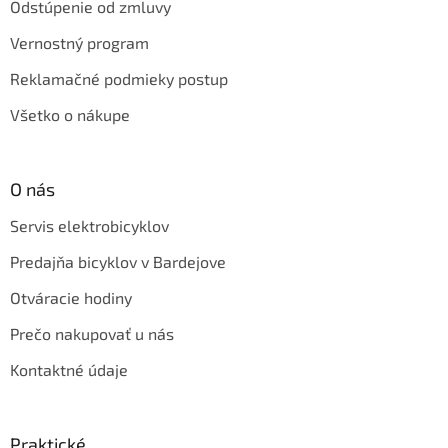
ý
Odstúpenie od zmluvy
p
i
Vernostný program
s
Reklamačné podmieky postup
u
Všetko o nákupe
O nás
Servis elektrobicyklov
Predajňa bicyklov v Bardejove
Otváracie hodiny
Prečo nakupovať u nás
Kontaktné údaje
Praktické