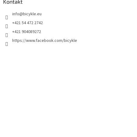
Kontakt
info
@
bicykle.eu
+421 54 472 2742
+421 904089272
https://www.facebook.com/bicykle