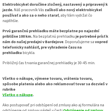
Elektrobicykel doručíme zložený, nastavený a pripravený k
jazde.
Náš pracovník Vás
zaškolí ako nový elektrobicykel
používať a ako sa o neho starať
, aby Vám vydržal čo
najdlhšie.
Prvú garančnú prehliadku máte bezplatne po najazdní
približne 100 km.
Na bezplatnú prehliadku
je potrebné prísť k
nám do našej predajni v Bardejove
. Doporučujeme sa
vopred
telefonicky nahlásiť, pre vyhradenie času na
prehliadku
bicykla.
Približný čas trvania garančnej prehliadky je 30-45 min.
Všetko o nákupe, výmene tovaru, vrátenia tovaru,
spôsobe platenia alebo ako reklamovať tovar sa dozvieš v
rubrike
Všetko o nákupe
.
Ako postupovať pri odstúpení od zmluvy ako aj formulára na
odstúpenie od zmluvy nájdeš v časti
Odstúpenie od zmluvy
.