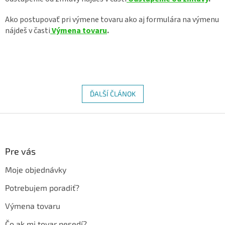
Ako postupovať pri výmene tovaru ako aj formulára na výmenu
nájdeš v časti
Výmena tovaru
.
ĎALŠÍ ČLÁNOK
Z
á
p
ä
Pre vás
t
Moje objednávky
i
e
Potrebujem poradiť?
Výmena tovaru
Čo ak mi tovar nesedí?