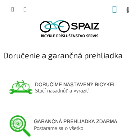
Prejsť
NÁKUP
na
obsah
KOŠÍK
Doručenie a garančná prehliadka