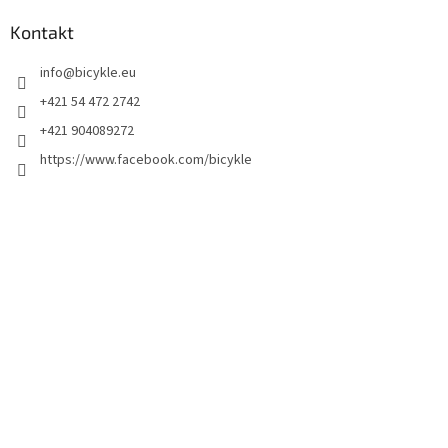
Kontakt
info
@
bicykle.eu
+421 54 472 2742
+421 904089272
https://www.facebook.com/bicykle