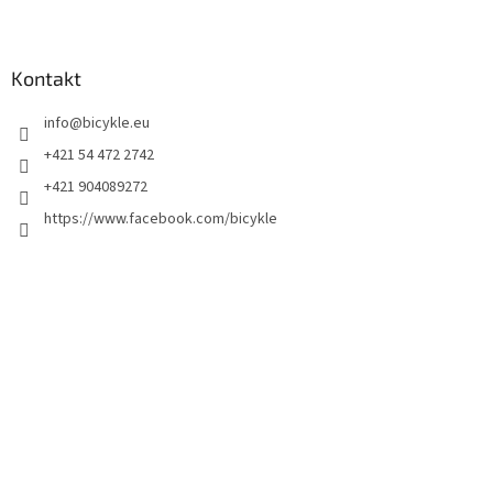
Kontakt
info
@
bicykle.eu
+421 54 472 2742
+421 904089272
https://www.facebook.com/bicykle