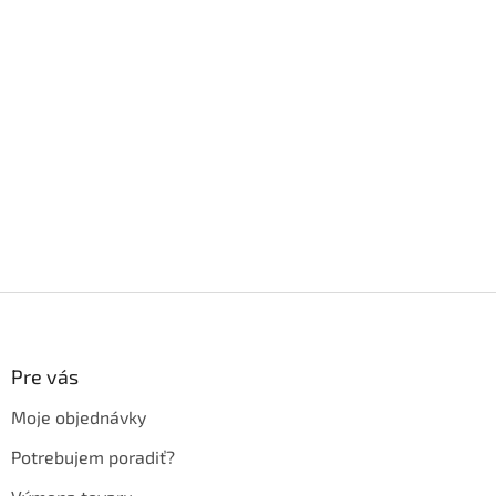
Z
á
p
ä
Pre vás
t
Moje objednávky
i
e
Potrebujem poradiť?