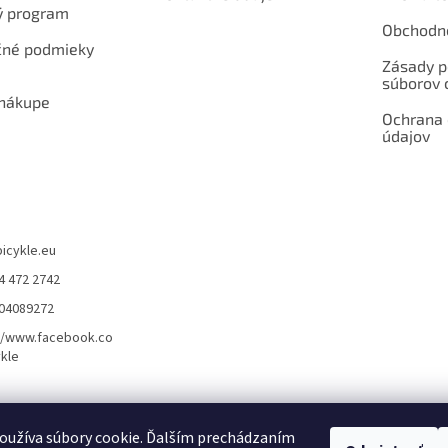
ý program
Obchodn
né podmieky
Zásady p
súborov 
 nákupe
Ochrana
údajov
bicykle.eu
4 472 2742
904089272
//www.facebook.co
kle
rvis elektrobicyklov s pohonom – BOSCH, SHIMANO, PANASONIC
Partnerský
oužíva súbory cookie. Ďalším prechádzaním