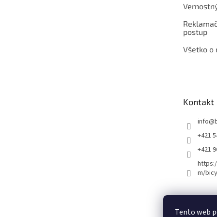
Vernostn
Reklamač
postup
Všetko o
Kontakt
info
@
+421 5
+421 
https:
m/bicy
Certifikovaný se
Tento web p