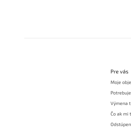
Z
á
p
ä
t
Pre vás
i
e
Moje obj
Potrebuj
Výmena t
Čo ak mi 
Odstúpen