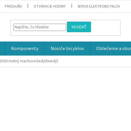
PREDAJŇA
OTVÁRACIE HODINY
SERVIS ELEKTROBICYKLOV
HĽADAŤ
Komponenty
Nosiče bicyklov
Oblečenie a obu
 2026
matný machovošedý(hnedý)