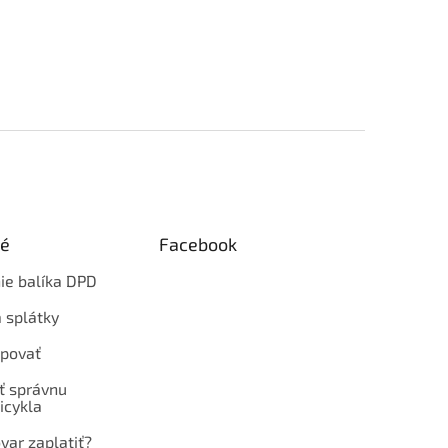
ké
Facebook
ie balíka DPD
 splátky
povať
ť správnu
icykla
var zaplatiť?