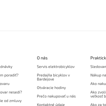
O nás
Praktic
ednávky
Servis elektrobicyklov
Sledovan
em poradiť?
Predajňa bicyklov v
Nákup na
Bardejove
ovaru
Ako naku
Otváracie hodiny
tovar nesedí?
Ako zvoli
Prečo nakupovať u nás
veľkosť b
ie od zmluvy
Kontaktné údaje
Ako za to