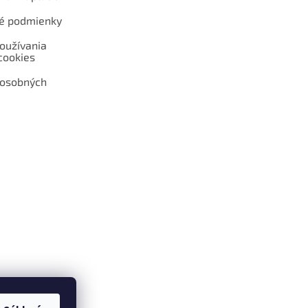
é podmienky
oužívania
cookies
 osobných
 web hokejshop.eu