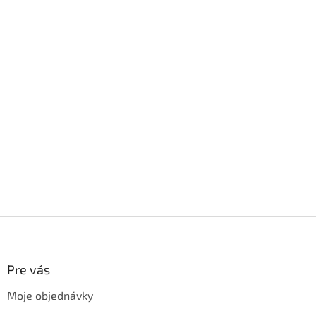
Z
á
p
ä
Pre vás
t
Moje objednávky
i
e