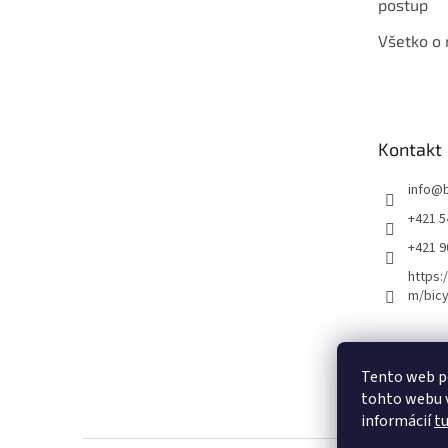
postup
Všetko o
Kontakt
info
@
+421 5
+421 
https:
m/bicy
Certifikovaný se
Tento web p
tohto webu v
informácií
t