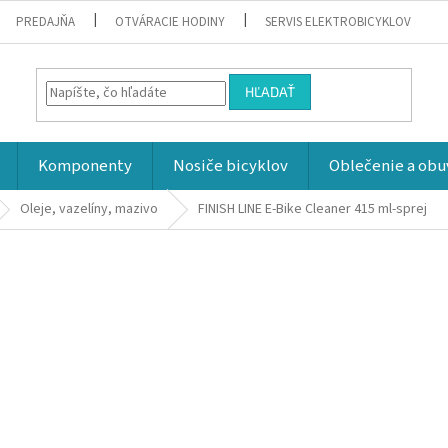
PREDAJŇA
OTVÁRACIE HODINY
SERVIS ELEKTROBICYKLOV
HĽADAŤ
Komponenty
Nosiče bicyklov
Oblečenie a obu
Oleje, vazelíny, mazivo
FINISH LINE E-Bike Cleaner 415 ml-sprej