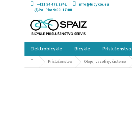
Prejsť
+421 54 472 2742
info@bicykle.eu
na
Po–Pia:
9:00–17:00
obsah
Elektrobicykle
Bicykle
Príslušenstvo
Domov
Príslušenstvo
Oleje, vazelíny, čistenie