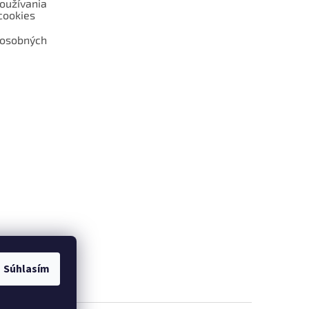
oužívania
cookies
 osobných
 web hokejshop.eu
Súhlasím