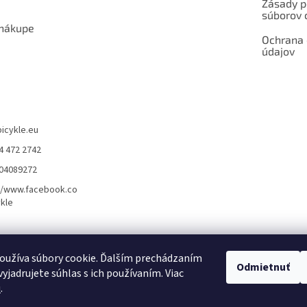
Zásady p
súborov 
 nákupe
Ochrana
údajov
bicykle.eu
4 472 2742
904089272
//www.facebook.co
kle
rvis elektrobicyklov s pohonom – BOSCH, SHIMANO, PANASONIC
Partnerský
oužíva súbory cookie. Ďalším prechádzaním
Odmietnuť
yjadrujete súhlas s ich používaním. Viac
u
.