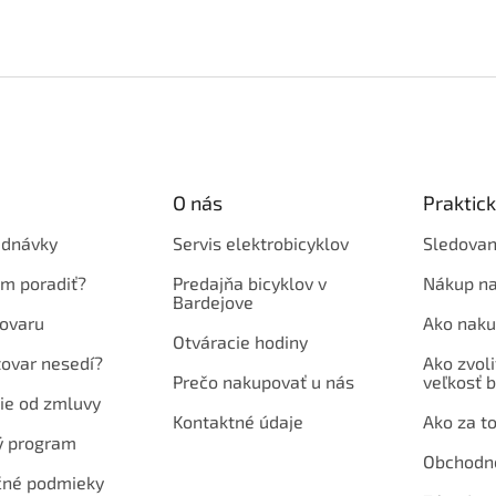
O nás
Praktic
ednávky
Servis elektrobicyklov
Sledovan
em poradiť?
Predajňa bicyklov v
Nákup na
Bardejove
ovaru
Ako naku
Otváracie hodiny
tovar nesedí?
Ako zvoli
Prečo nakupovať u nás
veľkosť b
ie od zmluvy
Kontaktné údaje
Ako za to
ý program
Obchodn
né podmieky