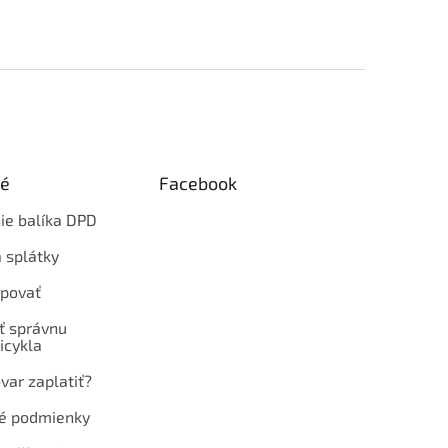
ké
Facebook
ie balíka DPD
 splátky
povať
ť správnu
icykla
var zaplatiť?
é podmienky