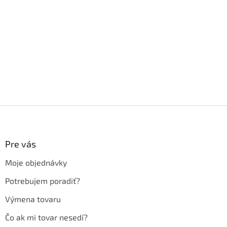
Z
á
p
ä
Pre vás
t
Moje objednávky
i
e
Potrebujem poradiť?
Výmena tovaru
Čo ak mi tovar nesedí?