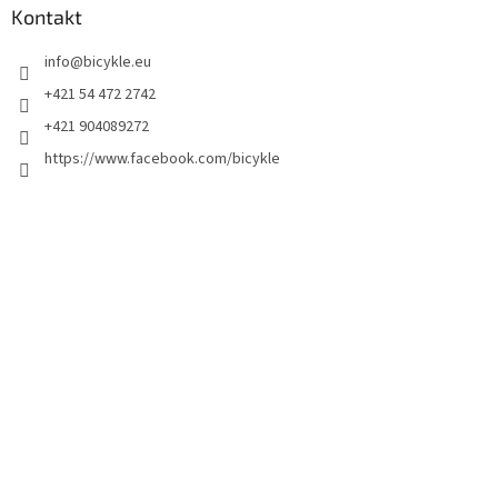
Kontakt
info
@
bicykle.eu
+421 54 472 2742
+421 904089272
https://www.facebook.com/bicykle