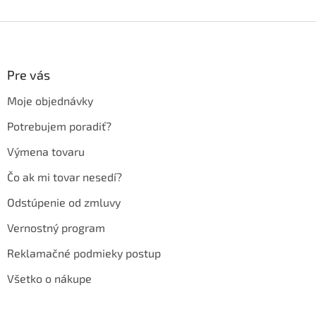
Z
á
p
ä
Pre vás
t
Moje objednávky
i
e
Potrebujem poradiť?
Výmena tovaru
Čo ak mi tovar nesedí?
Odstúpenie od zmluvy
Vernostný program
Reklamačné podmieky postup
Všetko o nákupe