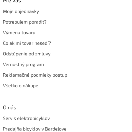
ä
Pre vás
t
Moje objednávky
i
e
Potrebujem poradiť?
Výmena tovaru
Čo ak mi tovar nesedí?
Odstúpenie od zmluvy
Vernostný program
Reklamačné podmieky postup
Všetko o nákupe
O nás
Servis elektrobicyklov
Predajňa bicyklov v Bardejove