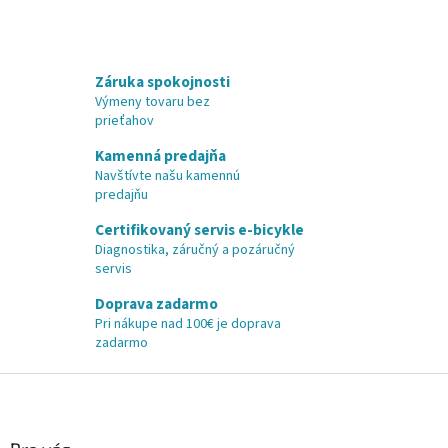
Záruka spokojnosti
Výmeny tovaru bez
prieťahov
Kamenná predajňa
Navštívte našu kamennú
predajňu
Certifikovaný servis e-bicykle
Diagnostika, záručný a pozáručný
servis
Doprava zadarmo
Pri nákupe nad 100€ je doprava
zadarmo
Z
á
p