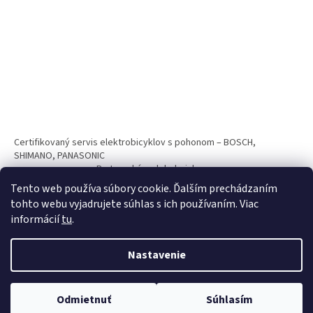
Certifikovaný servis elektrobicyklov s pohonom – BOSCH,
SHIMANO, PANASONIC
Partnerský web hokejshop.eu
Tento web používa súbory cookie. Ďalším prechádzaním
tohto webu vyjadrujete súhlas s ich používaním. Viac
informácií
tu
.
Nastavenie
Vytvoril Shoptet
Odmietnuť
Súhlasím
Copyright 2026
BICYKLE SPAIZ shop
. Všetky práva vyhradené.
Nakupuj teraz na splátky s 0% navýšním. Platí pri nákupe nad 100€.