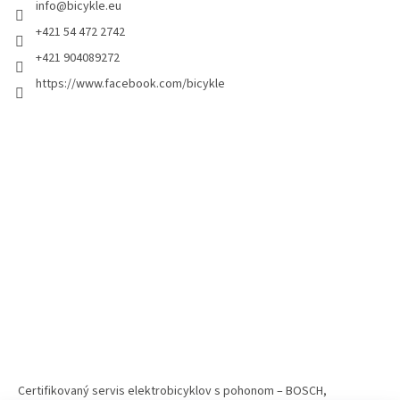
info
@
bicykle.eu
+421 54 472 2742
+421 904089272
https://www.facebook.com/bicykle
Certifikovaný servis elektrobicyklov s pohonom – BOSCH,