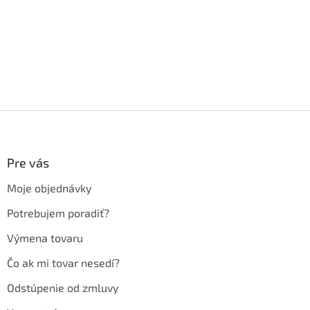
Z
á
p
ä
Pre vás
t
Moje objednávky
i
e
Potrebujem poradiť?
Výmena tovaru
Čo ak mi tovar nesedí?
Odstúpenie od zmluvy