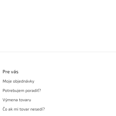
Z
á
p
ä
Pre vás
t
Moje objednávky
i
e
Potrebujem poradiť?
Výmena tovaru
Čo ak mi tovar nesedí?