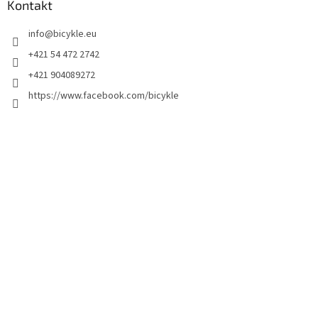
Kontakt
info
@
bicykle.eu
+421 54 472 2742
+421 904089272
https://www.facebook.com/bicykle