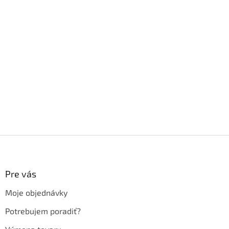
Z
á
p
ä
Pre vás
t
Moje objednávky
i
e
Potrebujem poradiť?