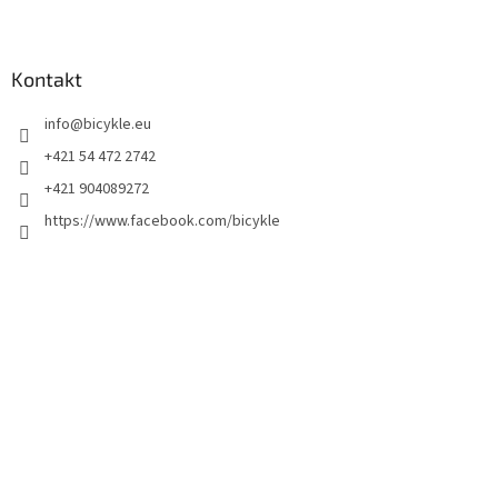
Kontakt
info
@
bicykle.eu
+421 54 472 2742
+421 904089272
https://www.facebook.com/bicykle