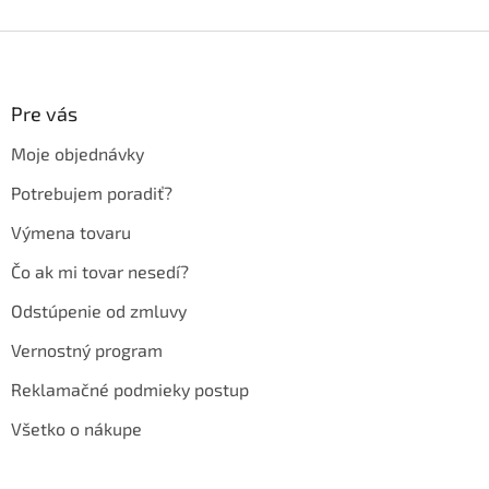
Z
á
p
ä
Pre vás
t
Moje objednávky
i
e
Potrebujem poradiť?
Výmena tovaru
Čo ak mi tovar nesedí?
Odstúpenie od zmluvy
Vernostný program
Reklamačné podmieky postup
Všetko o nákupe