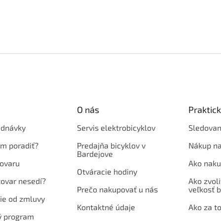
O nás
Praktic
ednávky
Servis elektrobicyklov
Sledovan
em poradiť?
Predajňa bicyklov v
Nákup na
Bardejove
ovaru
Ako naku
Otváracie hodiny
tovar nesedí?
Ako zvoli
Prečo nakupovať u nás
veľkosť b
ie od zmluvy
Kontaktné údaje
Ako za to
ý program