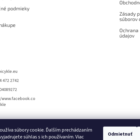
Obchodn
né podmieky
Zásady p
súborov 
 nákupe
Ochrana
údajov
bicykle.eu
4 472 2742
904089272
//www.facebook.co
kle
rvis elektrobicyklov s pohonom – BOSCH, SHIMANO, PANASONIC
Partnerský
oužíva súbory cookie. Ďalším prechádzaním
Odmietnuť
yjadrujete súhlas s ich používaním. Viac