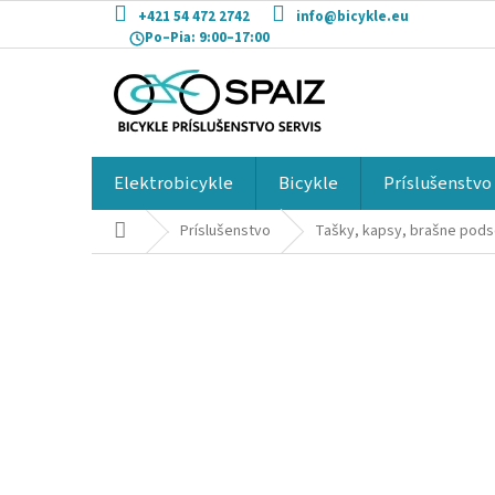
Prejsť
+421 54 472 2742
info@bicykle.eu
na
Po–Pia:
9:00–17:00
obsah
Elektrobicykle
Bicykle
Príslušenstvo
Domov
Príslušenstvo
Tašky, kapsy, brašne pod