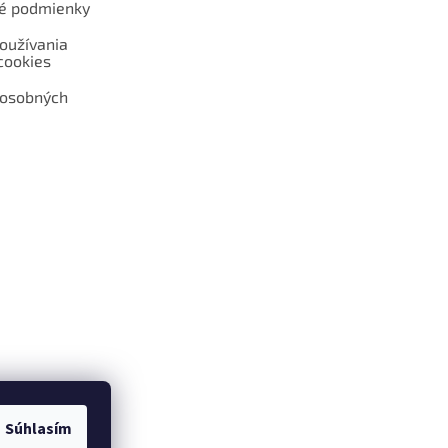
é podmienky
oužívania
cookies
 osobných
 web hokejshop.eu
Súhlasím