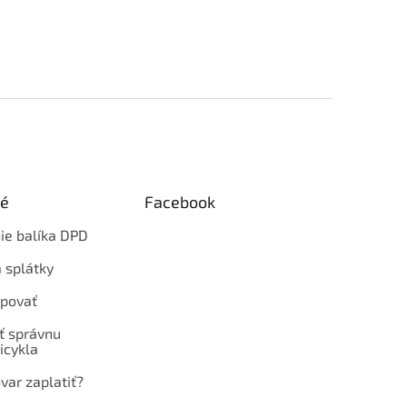
ké
Facebook
ie balíka DPD
 splátky
povať
ť správnu
icykla
var zaplatiť?