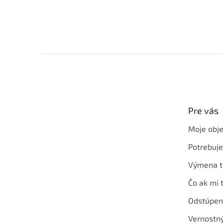
Z
á
p
ä
t
Pre vás
i
e
Moje obj
Potrebuj
Výmena t
Čo ak mi 
Odstúpen
Vernostn