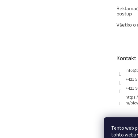
Reklamač
postup
Všetko o
Kontakt
info
@
+421 5
+421 
https:
m/bicy
Certifikovaný se
Tento web p
tohto webu v