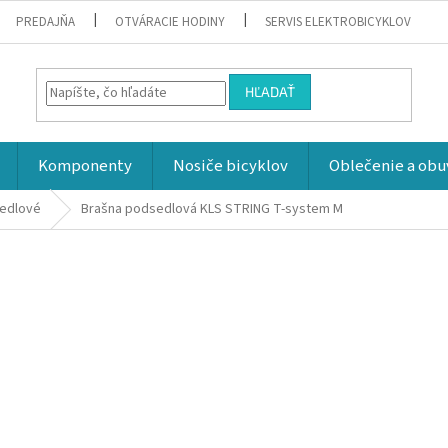
PREDAJŇA
OTVÁRACIE HODINY
SERVIS ELEKTROBICYKLOV
HĽADAŤ
Komponenty
Nosiče bicyklov
Oblečenie a obu
sedlové
Brašna podsedlová KLS STRING T-system M