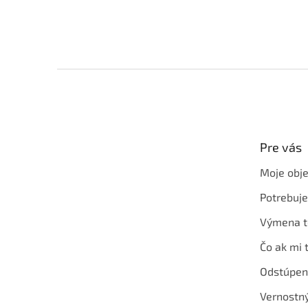
Z
á
p
ä
t
Pre vás
i
e
Moje obj
Potrebuj
Výmena t
Čo ak mi 
Odstúpen
Vernostn