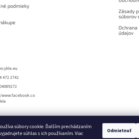
né podmieky
Zásady p
súborov 
 nákupe
Ochrana
údajov
bicykle.eu
4 472 2742
904089272
//www.facebook.co
kle
rvis elektrobicyklov s pohonom – BOSCH, SHIMANO, PANASONIC
Partnerský
oužíva súbory cookie. Ďalším prechádzaním
Odmietnuť
yjadrujete súhlas s ich používaním. Viac