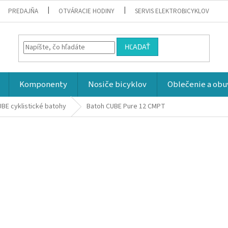
PREDAJŇA
OTVÁRACIE HODINY
SERVIS ELEKTROBICYKLOV
HĽADAŤ
Komponenty
Nosiče bicyklov
Oblečenie a obu
BE cyklistické batohy
Batoh CUBE Pure 12 CMPT