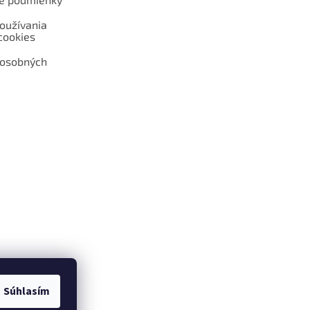
oužívania
cookies
 osobných
 web hokejshop.eu
Súhlasím