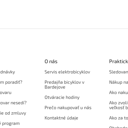
O nás
Praktic
ednávky
Servis elektrobicyklov
Sledovan
em poradiť?
Predajňa bicyklov v
Nákup na
Bardejove
ovaru
Ako naku
Otváracie hodiny
tovar nesedí?
Ako zvoli
Prečo nakupovať u nás
veľkosť b
ie od zmluvy
Kontaktné údaje
Ako za to
ý program
Obchodn