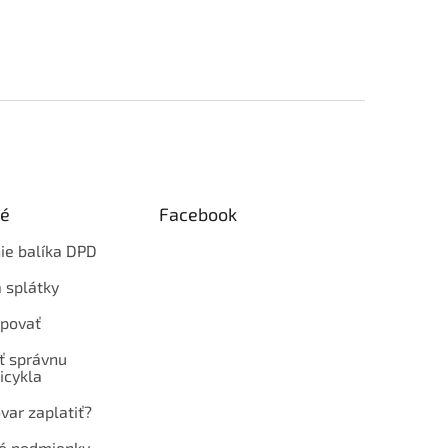
ké
Facebook
ie balíka DPD
 splátky
povať
ť správnu
icykla
var zaplatiť?
é podmienky