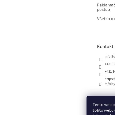
Reklamač
postup
Všetko o
Kontakt
info
@
+421 5
+421 
https:
m/bicy
Certifikovaný se
Tento web p
tohto webu v