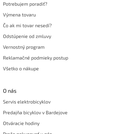
e
Potrebujem poradiť?
Výmena tovaru
Čo ak mi tovar nesedí?
Odstúpenie od zmluvy
Vernostný program
Reklamačné podmieky postup
Všetko o nákupe
O nás
Servis elektrobicyklov
Predajňa bicyklov v Bardejove
Otváracie hodiny
Prečo nakupovať u nás