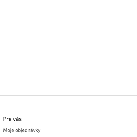
Z
á
p
ä
Pre vás
t
Moje objednávky
i