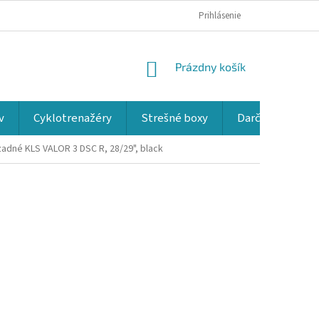
Prihlásenie
NÁKUPNÝ
Prázdny košík
KOŠÍK
v
Cyklotrenažéry
Strešné boxy
Darčekové kup
adné KLS VALOR 3 DSC R, 28/29", black