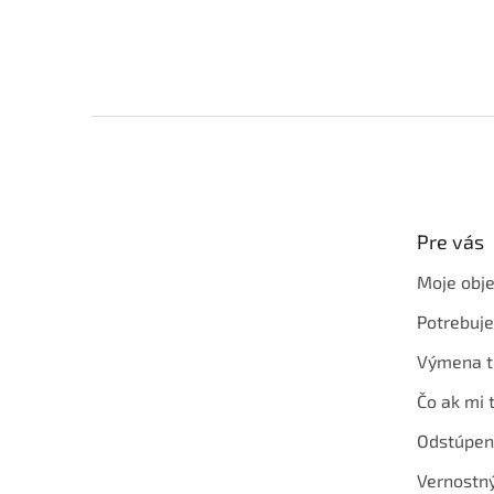
Z
á
p
ä
t
Pre vás
i
e
Moje obj
Potrebuj
Výmena t
Čo ak mi 
Odstúpen
Vernostn