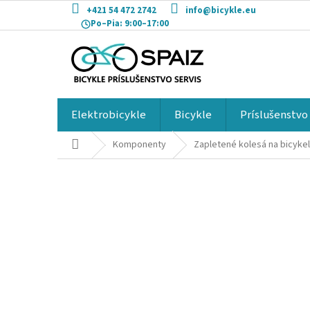
Prejsť
+421 54 472 2742
info@bicykle.eu
na
Po–Pia:
9:00–17:00
obsah
Elektrobicykle
Bicykle
Príslušenstvo
Domov
Komponenty
Zapletené kolesá na bicykel