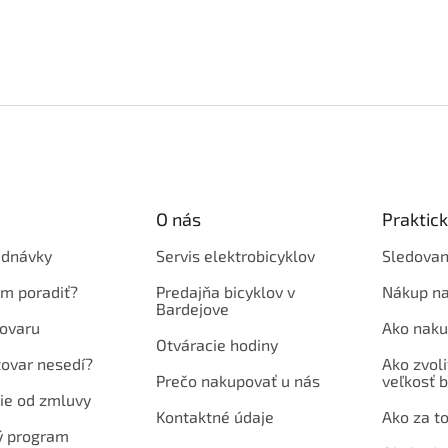
O nás
Praktic
ednávky
Servis elektrobicyklov
Sledovan
em poradiť?
Predajňa bicyklov v
Nákup na
Bardejove
ovaru
Ako naku
Otváracie hodiny
tovar nesedí?
Ako zvoli
Prečo nakupovať u nás
veľkosť b
ie od zmluvy
Kontaktné údaje
Ako za to
ý program