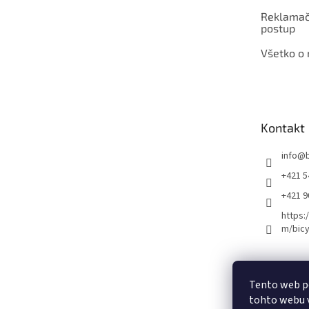
Reklamač
postup
Všetko o
Kontakt
info
@
+421 5
+421 
https:
m/bicy
Certifikovaný se
Tento web p
tohto webu v