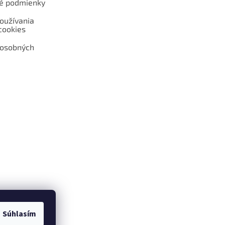
é podmienky
oužívania
cookies
 osobných
 web hokejshop.eu
Súhlasím