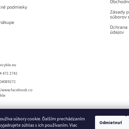
Obchodn
né podmieky
Zásady p
súborov 
 nákupe
Ochrana
údajov
bicykle.eu
4 472 2742
904089272
//www.facebook.co
kle
rvis elektrobicyklov s pohonom – BOSCH, SHIMANO, PANASONIC
Partnerský
oužíva súbory cookie. Ďalším prechádzaním
Odmietnuť
yjadrujete súhlas s ich používaním. Viac