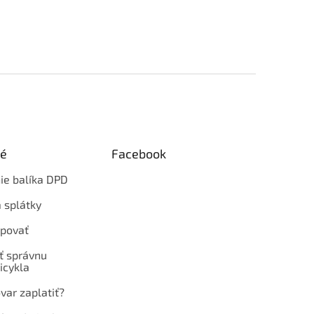
ké
Facebook
ie balíka DPD
 splátky
povať
ť správnu
icykla
var zaplatiť?