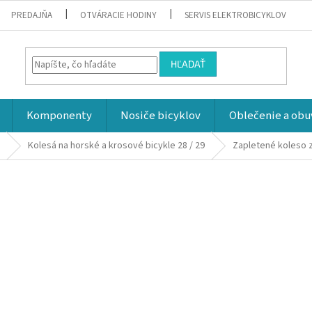
PREDAJŇA
OTVÁRACIE HODINY
SERVIS ELEKTROBICYKLOV
HĽADAŤ
Komponenty
Nosiče bicyklov
Oblečenie a obu
Kolesá na horské a krosové bicykle 28 / 29
Zapletené koleso z