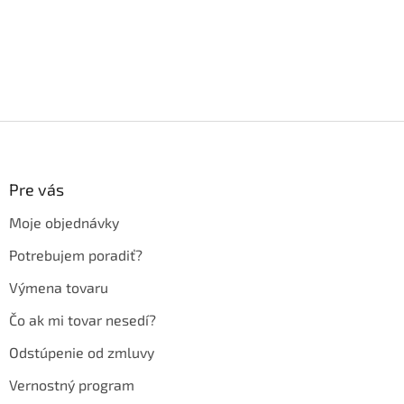
Z
á
p
ä
Pre vás
t
Moje objednávky
i
e
Potrebujem poradiť?
Výmena tovaru
Čo ak mi tovar nesedí?
Odstúpenie od zmluvy
Vernostný program